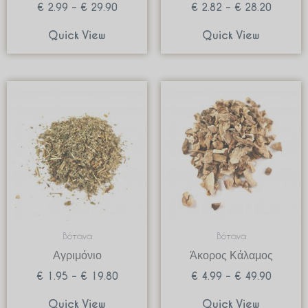
€
2.99
–
€
29.90
€
2.82
–
€
28.20
Quick View
Quick View
Price
Price
range:
range:
€ 1.95
€ 4.99
through
through
€ 19.80
€ 49.90
Βότανα
Βότανα
Αγριμόνιο
Άκορος Κάλαμος
€
1.95
–
€
19.80
€
4.99
–
€
49.90
Quick View
Quick View