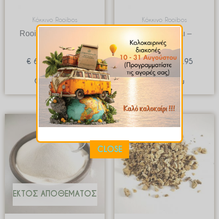
Κόκκινο Rooibos
Κόκκινο Rooibos
Rooibos Σοκολάτα –
Rooibos Τσίλι –
Καρύδα
Σοκολάτα
€
6.60
–
€
49.50
€
3.33
–
€
49.95
Quick View
Quick View
Price
Price
range:
range:
€ 5.42
€ 2.72
through
through
CLOSE
€ 81.23
€ 40.80
ΕΚΤΌΣ ΑΠΟΘΈΜΑΤΟΣ