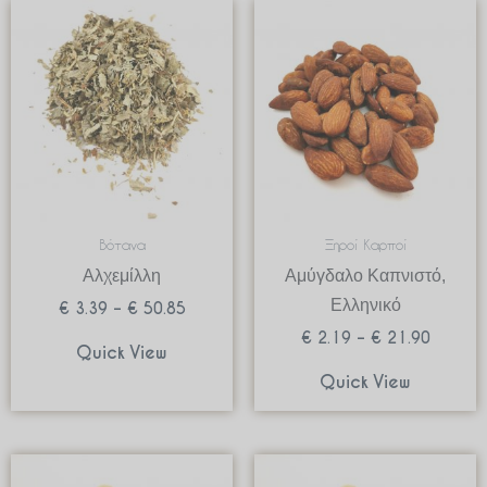
Price
Price
range:
range:
€ 3.39
€ 2.19
through
through
€ 50.85
€ 21.9
Βότανα
Ξηροί Καρποί
Αλχεμίλλη
Αμύγδαλο Καπνιστό,
Ελληνικό
€
3.39
–
€
50.85
€
2.19
–
€
21.90
Quick View
Quick View
Price
Price
range:
range: