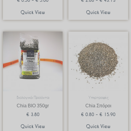
€
0.50
–
€
5.00
€
2.88
–
€
43.13
Quick View
Quick View
Price
range:
€ 0.80
through
€ 15.9
Βιολογικά Προϊόντα
Υπερτροφές
Chia BIO 350gr
Chia Σπόροι
€
3.80
€
0.80
–
€
15.90
Quick View
Quick View