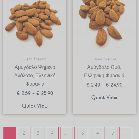
€ 2.59
€ 2.49
through
through
€ 25.90
€ 24.90
Ξηροί Καρποί
Ξηροί Καρποί
Αμύγδαλο Ψημένο
Αμύγδαλο Ωμό,
Ανάλατο, Ελληνική
Ελληνική Φυρανιά
Φυρανιά
€
2.49
–
€
24.90
€
2.59
–
€
25.90
Quick View
Quick View
1
2
3
4
…
13
14
15
→