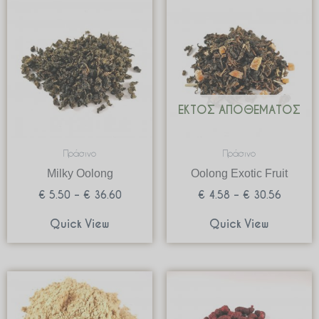
range:
range:
€ 5.50
€ 4.58
through
through
€ 36.60
€ 30.56
ΕΚΤΌΣ ΑΠΟΘΈΜΑΤΟΣ
Πράσινο
Πράσινο
Milky Oolong
Oolong Exotic Fruit
€
5.50
–
€
36.60
€
4.58
–
€
30.56
Quick View
Quick View
Price
Price
range:
range:
€ 1.95
€ 8.00
through
through