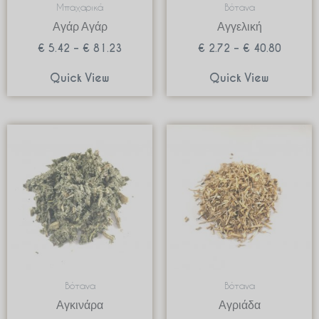
Μπαχαρικά
Βότανα
Αγάρ Αγάρ
Αγγελική
€
5.42
–
€
81.23
€
2.72
–
€
40.80
Quick View
Quick View
Price
Price
range:
range:
€ 2.99
€ 2.82
through
through
€ 29.90
€ 28.20
Βότανα
Βότανα
Αγκινάρα
Αγριάδα