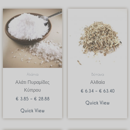
Price
Price
range:
range:
€ 3.85
€ 6.34
through
through
€ 28.88
€ 63.40
Αλάτια
Βότανα
Αλάτι Πυραμίδες
Αλθαία
Κύπρου
€
6.34
–
€
63.40
€
3.85
–
€
28.88
Quick View
Quick View