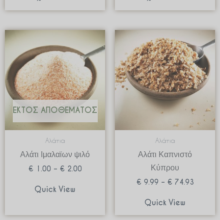
Price
Price
range:
range:
€ 1.00
€ 9.99
through
through
€ 2.00
€ 74.93
ΕΚΤΌΣ ΑΠΟΘΈΜΑΤΟΣ
Αλάτια
Αλάτια
Αλάτι Ιμαλαϊων ψιλό
Αλάτι Καπνιστό
Κύπρου
€
1.00
–
€
2.00
€
9.99
–
€
74.93
Quick View
Quick View