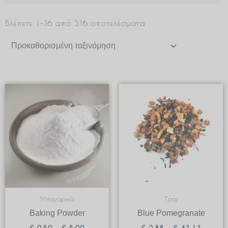
Βλέπετε 1–36 από 516 αποτελέσματα
Price
Price
range:
range:
€ 0.50
€ 2.88
through
through
€ 5.00
€ 43.1
Μπαχαρικά
Τσάι
Baking Powder
Blue Pomegranate