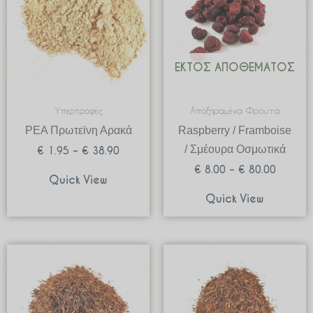
€ 38.90
€ 80.00
ΕΚΤΌΣ ΑΠΟΘΈΜΑΤΟΣ
Υπερτροφές
Αποξηραμένα Φρούτα
PEA Πρωτεϊνη Αρακά
Raspberry / Framboise
/ Σμέουρα Οσμωτικά
€
1.95
–
€
38.90
€
8.00
–
€
80.00
Quick View
Quick View
Price
Price
range:
range:
€ 2.15
€ 2.25
through
through
€ 31.18
€ 33.68