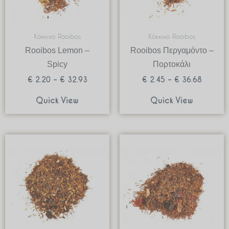
Κόκκινο Rooibos
Κόκκινο Rooibos
Rooibos Lemon –
Rooibos Περγαμόντο –
Spicy
Πορτοκάλι
€
2.20
–
€
32.93
€
2.45
–
€
36.68
Quick View
Quick View
Price
Price
range:
range:
€ 6.60
€ 3.33
through
through
€ 49.50
€ 49.95