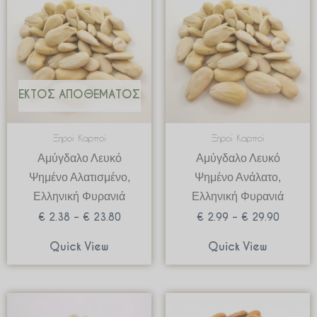
€ 2.38
€ 2.99
through
through
€ 23.80
€ 29.90
ΕΚΤΌΣ ΑΠΟΘΈΜΑΤΟΣ
Ξηροί Καρποί
Ξηροί Καρποί
Αμύγδαλο Λευκό
Αμύγδαλο Λευκό
Ψημένο Αλατισμένο,
Ψημένο Ανάλατο,
Ελληνική Φυρανιά
Ελληνική Φυρανιά
€
2.38
–
€
23.80
€
2.99
–
€
29.90
Quick View
Quick View
Price
Price
range:
range: