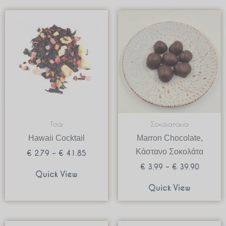
Price
Price
range:
range:
€ 2.79
€ 3.99
through
through
€ 41.85
€ 39.90
Τσάι
Σοκολατάκια
Hawaii Cocktail
Marron Chocolate,
Κάστανο Σοκολάτα
€
2.79
–
€
41.85
€
3.99
–
€
39.90
Quick View
Quick View
Price
Price