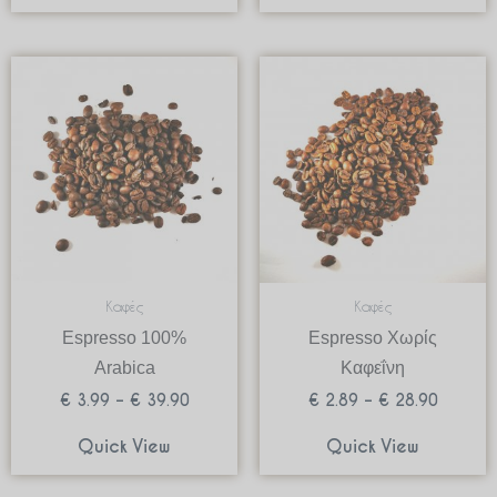
Price
Price
range:
range:
€ 3.99
€ 2.89
through
through
€ 39.90
€ 28.90
Καφές
Καφές
Espresso 100%
Espresso Χωρίς
Arabica
Καφεΐνη
€
3.99
–
€
39.90
€
2.89
–
€
28.90
Quick View
Quick View