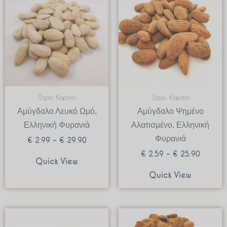
€ 2.99
€ 2.59
through
through
€ 29.90
€ 25.90
Ξηροί Καρποί
Ξηροί Καρποί
Αμύγδαλο Λευκό Ωμό,
Αμύγδαλο Ψημένο
Ελληνική Φυρανιά
Αλατισμένο, Ελληνική
Φυρανιά
€
2.99
–
€
29.90
€
2.59
–
€
25.90
Quick View
Quick View
Price
Price
range:
range: