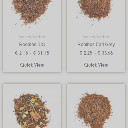
Κόκκινο Rooibos
Κόκκινο Rooibos
Rooibos BIO
Rooibos Earl Grey
€
2.15
–
€
31.18
€
2.25
–
€
33.68
Quick View
Quick View
Price
Price
range:
range:
€ 2.20
€ 2.45
through
through
€ 32.93
€ 36.68