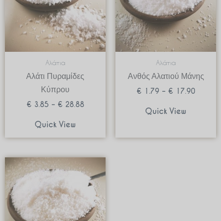
Αλάτια
Αλάτια
Αλάτι Πυραμίδες
Ανθός Αλατιού Μάνης
Κύπρου
€
1.79
–
€
17.90
€
3.85
–
€
28.88
Quick View
Quick View
Price
range:
€ 0.70
through
€ 6.90