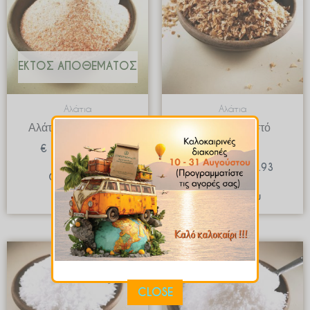
€ 2.00
€ 74.93
ΕΚΤΌΣ ΑΠΟΘΈΜΑΤΟΣ
Αλάτια
Αλάτια
Αλάτι Ιμαλαϊων ψιλό
Αλάτι Καπνιστό
Κύπρου
€
1.00
–
€
2.00
€
9.99
–
€
74.93
Quick View
Quick View
Price
Price
range:
range:
€ 3.85
€ 1.79
through
through
CLOSE
€ 28.88
€ 17.9