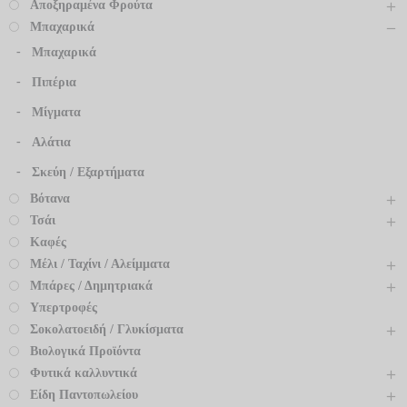
Αποξηραμένα Φρούτα
Μπαχαρικά
Μπαχαρικά
Πιπέρια
Μίγματα
Αλάτια
Σκεύη / Εξαρτήματα
Βότανα
Τσάι
Καφές
Μέλι / Ταχίνι / Αλείμματα
Μπάρες / Δημητριακά
Υπερτροφές
Σοκολατοειδή / Γλυκίσματα
Βιολογικά Προϊόντα
Φυτικά καλλυντικά
Είδη Παντοπωλείου