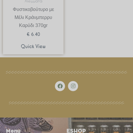
Αλείμματα
Φυστικοβούτυρο με
Μέλι Κράνμπερρυ
Καρύδι 370gr
€
6.40
Quick View
F
I
a
n
c
s
e
t
b
a
o
g
o
r
k
a
m
Menu
ESHOP