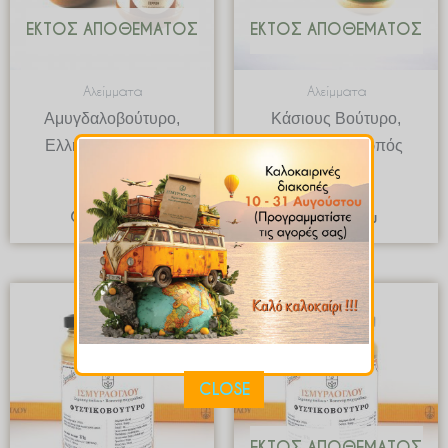
ΕΚΤΌΣ ΑΠΟΘΈΜΑΤΟΣ
ΕΚΤΌΣ ΑΠΟΘΈΜΑΤΟΣ
Αλείμματα
Αλείμματα
Αμυγδαλοβούτυρο,
Κάσιους Βούτυρο,
Ελληνικός Καρπός
Ελληνικός Καρπός
€
5.90
€
6.60
Quick View
Quick View
CLOSE
ΕΚΤΌΣ ΑΠΟΘΈΜΑΤΟΣ