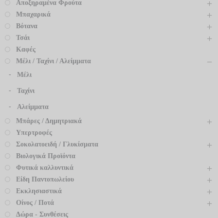
Αποξηραμένα Φρούτα
Μπαχαρικά
Βότανα
Τσάι
Καφές
Μέλι / Ταχίνι / Αλείμματα
Μέλι
Ταχίνι
Αλείμματα
Μπάρες / Δημητριακά
Υπερτροφές
Σοκολατοειδή / Γλυκίσματα
Βιολογικά Προϊόντα
Φυτικά καλλυντικά
Είδη Παντοπωλείου
Εκκλησιαστικά
Οίνος / Ποτά
Δώρα - Συνθέσεις