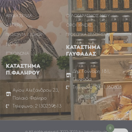
ΑΡΧΙΚΗ ΣΕΛΙΔΑ
Ο ΛΟΓΑΡΙΑΣΜΟΣ ΜΟΥ
Η ΕΤΑΙΡΙΑ
ΟΡΟΙ ΧΡΗΣΗΣ
ΠΡΟΙΟΝΤΑ / ESHOP
ΠΡΟΣΩΠΙΚΑ ΔΕΔΟΜΕΝΑ
BLOG
ΚΑΤΑΣΤΗΜΑ
ΕΠΙΚΟΙΝΩΝΙΑ
ΓΛΥΦΑΔΑΣ
ΚΑΤΑΣΤΗΜΑ
Δημ. Γούναρη 181,
Π.ΦΑΛΗΡΟΥ
Γλυφάδα
Τηλέφωνο: 2111160803
Αγίου Αλεξάνδρου 23,
Παλαιό Φάληρο
Τηλέφωνο: 2130259613
0
© All rights reserved 2022-2023 by Ismyrloglou.gr