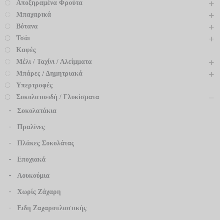
Αποξηραμένα Φρούτα
Μπαχαρικά
Βότανα
Τσάι
Καφές
Μέλι / Ταχίνι / Αλείμματα
Μπάρες / Δημητριακά
Υπερτροφές
Σοκολατοειδή / Γλυκίσματα
Σοκολατάκια
Πραλίνες
Πλάκες Σοκολάτας
Εποχιακά
Λουκούμια
Χωρίς Ζάχαρη
Ειδη Ζαχαροπλαστικής