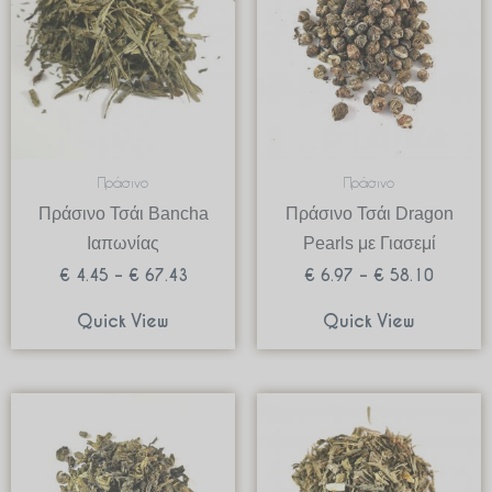
through
through
€ 67.43
€ 58.1
Πράσινο
Πράσινο
Πράσινο Τσάι Bancha
Πράσινο Τσάι Dragon
Ιαπωνίας
Pearls με Γιασεμί
€
4.45
–
€
67.43
€
6.97
–
€
58.10
Quick View
Quick View
Price
Price
range:
range:
€ 2.56
€ 3.99
through
through
€ 25.55
€ 39.90