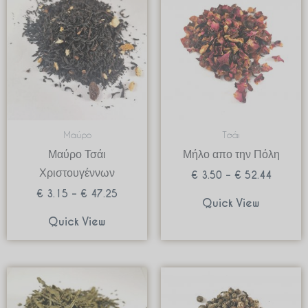
€ 3.15
€ 3.50
through
through
€ 47.25
€ 52.44
Μαύρο
Τσάι
Μαύρο Τσάι
Μήλο απο την Πόλη
Χριστουγέννων
€
3.50
–
€
52.44
€
3.15
–
€
47.25
Quick View
Quick View
Price
Price
range:
range:
€ 4.45
€ 6.97