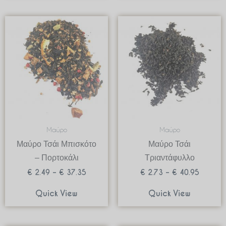
Price
Price
range:
range:
€ 2.49
€ 2.73
through
through
€ 37.35
€ 40.95
Μαύρο
Μαύρο
Μαύρο Τσάι Μπισκότο
Μαύρο Τσάι
– Πορτοκάλι
Τριαντάφυλλο
€
2.49
–
€
37.35
€
2.73
–
€
40.95
Quick View
Quick View