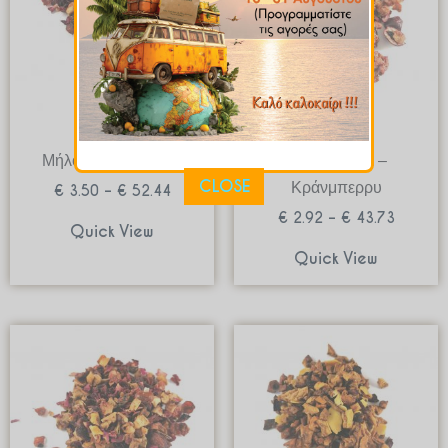
Τσάι
Τσάι
Μήλο απο την Πόλη
Τσάι Βανίλια –
CLOSE
Κράνμπερρυ
€
3.50
–
€
52.44
€
2.92
–
€
43.73
Quick View
Quick View
Price
Price
range:
range:
€ 3.48
€ 2.73
through
through
€ 52.13
€ 40.88