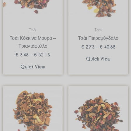
Τσάι
Τσάι
Τσάι Κόκκινα Μόυρα –
Τσάι Πικραμύγδαλο
Τριαντάφυλλο
€
2.73
–
€
40.88
€
3.48
–
€
52.13
Quick View
Quick View
Price
Price
range:
range:
€ 2.84
€ 2.79
through
through
€ 42.60
€ 41.8