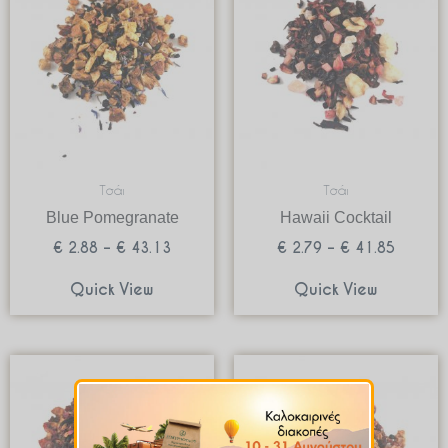
€ 2.88
€ 2.79
through
through
€ 43.13
€ 41.8
Τσάι
Τσάι
Blue Pomegranate
Hawaii Cocktail
€
2.88
–
€
43.13
€
2.79
–
€
41.85
Quick View
Quick View
Price
Price
range:
range:
€ 3.50
€ 2.92
through
through
€ 52.44
€ 43.73