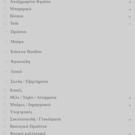
Αποξηραμένα Φρούτα
Μπαχαρικά
Βότανα
Τσάι
Πράσινο
Μαύρο
Κόκκινο Rooibos
Φρουτώδη
Λευκό
Σκεύη / Εξαρτήματα
Καφές
Μέλι / Ταχίνι / Αλείμματα
Μπάρες / Δημητριακά
Υπερτροφές
Σοκολατοειδή / Γλυκίσματα
Βιολογικά Προϊόντα
Φυτικά καλλυντικά