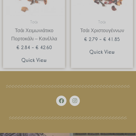
Τσάι
Τσάι
Τσάι Χειμωνιάτικο
Τσάι Χριστουγέννων
Πορτοκάλι – Κανέλλα
€
2.79
–
€
41.85
€
2.84
–
€
42.60
Quick View
Quick View
F
I
a
n
c
s
e
t
b
a
o
g
o
r
k
a