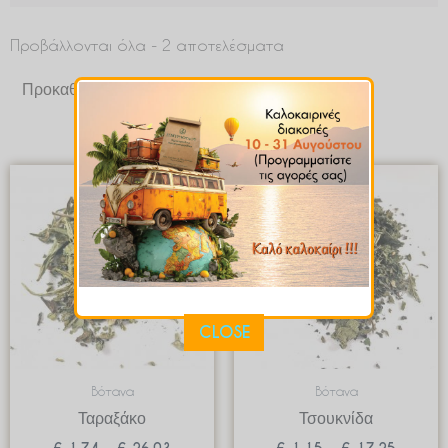
Προβάλλονται όλα - 2 αποτελέσματα
Price
Price
range:
range:
€ 1.74
€ 1.15
through
through
€ 26.03
€ 17.2
CLOSE
Βότανα
Βότανα
Ταραξάκο
Τσουκνίδα