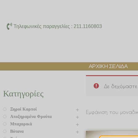
Μετάβαση
στο
περιεχόμενο
Τηλεφωνικές παραγγελίες : 211.1160803
ΑΡΧΙΚΉ ΣΕΛΊΔΑ
Δε δεχόμαστε 
Κατηγορίες
Ξηροί Καρποί
Εμφάνιση του μοναδι
Αποξηραμένα Φρούτα
Μπαχαρικά
Βότανα