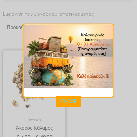
Εμφάνιση του μοναδικού αποτελέσματος
Price
range:
€ 4.99
through
€ 49.90
CLOSE
Βότανα
Άκορος Κάλαμος