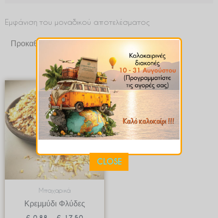
Εμφάνιση του μοναδικού αποτελέσματος
Price
range:
€ 0.88
through
€ 17.50
CLOSE
Μπαχαρικά
Κρεμμύδι Φλύδες