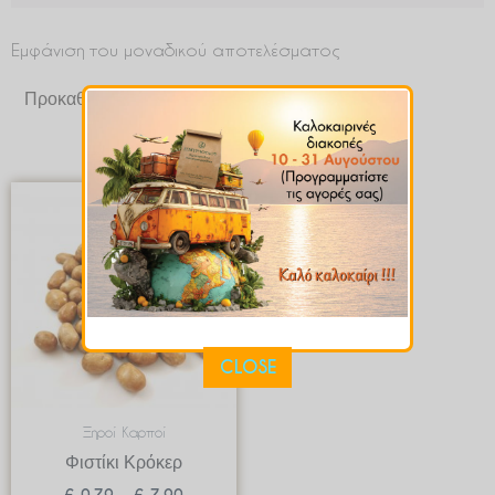
Εμφάνιση του μοναδικού αποτελέσματος
Price
range:
€ 0.79
through
€ 7.90
CLOSE
Ξηροί Καρποί
Φιστίκι Κρόκερ