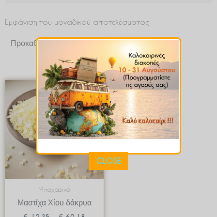
Εμφάνιση του μοναδικού αποτελέσματος
Price
range:
€ 12.35
through
€ 60.18
CLOSE
Μπαχαρικά
Μαστίχα Χίου δάκρυα