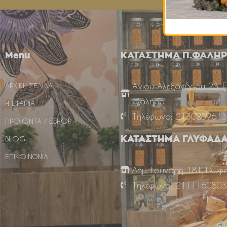
Menu
ΚΑΤΑΣΤΗΜΑ Π.ΦΑΛΗ
Αγίου Αλεξάνδρου 23, 
ΑΡΧΙΚΗ ΣΕΛΙΔΑ
Φάληρο
Η ΕΤΑΙΡΙΑ
Τηλέφωνο: 2130259613
ΠΡΟΙΟΝΤΑ / ESHOP
BLOG
ΚΑΤΑΣΤΗΜΑ ΓΛΥΦΑΔ
ΕΠΙΚΟΙΝΩΝΙΑ
Δημ. Γούναρη 181, Γλυφ
Τηλέφωνο: 2111160803