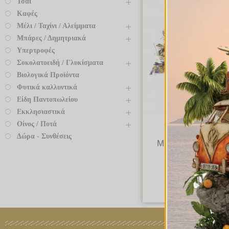
Τσάι
Καφές
Μέλι / Ταχίνι / Αλείμματα
Μπάρες / Δημητριακά
Υπερτροφές
Σοκολατοειδή / Γλυκίσματα
Βιολογικά Προϊόντα
Φυτικά καλλυντικά
Είδη Παντοπωλείου
Εκκλησιαστικά
Οίνος / Ποτά
Βότανα
Δώρα - Συνθέσεις
Μίγμα κατά της Κο
€
5.45
–
€
54.
Quick Vie