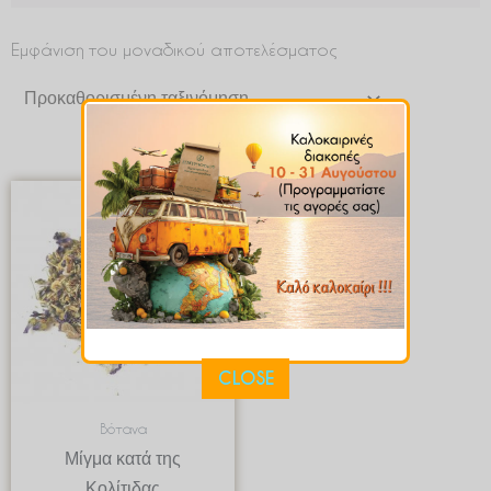
Εμφάνιση του μοναδικού αποτελέσματος
Price
range:
€ 5.45
through
€ 54.50
CLOSE
Βότανα
Μίγμα κατά της
Κολίτιδας