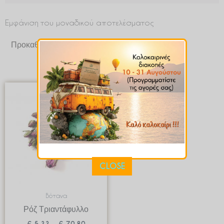
Εμφάνιση του μοναδικού αποτελέσματος
Price
range:
€ 5.33
through
€ 79.80
CLOSE
Βότανα
Ρόζ Τριαντάφυλλο