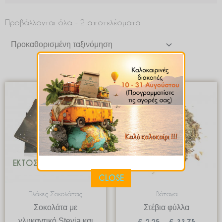
Προβάλλονται όλα - 2 αποτελέσματα
Price
range:
€ 2.25
through
€ 33.75
ΕΚΤΌΣ ΑΠΟΘΈΜΑΤΟΣ
CLOSE
Πλάκες Σοκολάτας
Βότανα
Σοκολάτα με
Στέβια φύλλα
γλυκαντικό Stevia και