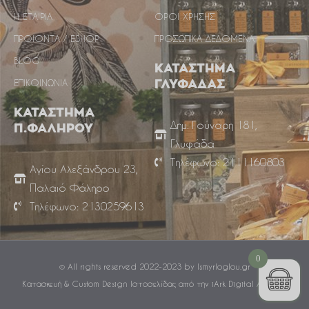
Η ΕΤΑΙΡΙΑ
ΟΡΟΙ ΧΡΗΣΗΣ
ΠΡΟΙΟΝΤΑ / ESHOP
ΠΡΟΣΩΠΙΚΑ ΔΕΔΟΜΕΝΑ
BLOG
ΚΑΤΑΣΤΗΜΑ
ΕΠΙΚΟΙΝΩΝΙΑ
ΓΛΥΦΑΔΑΣ
ΚΑΤΑΣΤΗΜΑ
Δημ. Γούναρη 181,
Π.ΦΑΛΗΡΟΥ
Γλυφάδα
Τηλέφωνο: 2111160803
Αγίου Αλεξάνδρου 23,
Παλαιό Φάληρο
Τηλέφωνο: 2130259613
0
© All rights reserved 2022-2023 by Ismyrloglou.gr
Κατασκευή & Custom Design Ιστοσελίδας από την iArk Digital Agency