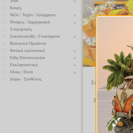
Τσάι
Καφές
Μέλι / Ταχίνι / Αλείμματα
Μπάρες / Δημητριακά
Υπερτροφές
Σοκολατοειδή / Γλυκίσματα
Βιολογικά Προϊόντα
Φυτικά καλλυντικά
Είδη Παντοπωλείου
Εκκλησιαστικά
Οίνος / Ποτά
Δώρα - Συνθέσε
Δώρα - Συνθέσεις
Σύνθεση Δώρου (Ν
Ξηρούς Καρπο
Σοκολάτες, Φρού
βασιλικούς γεμι
χουρμάδες
€
42.80