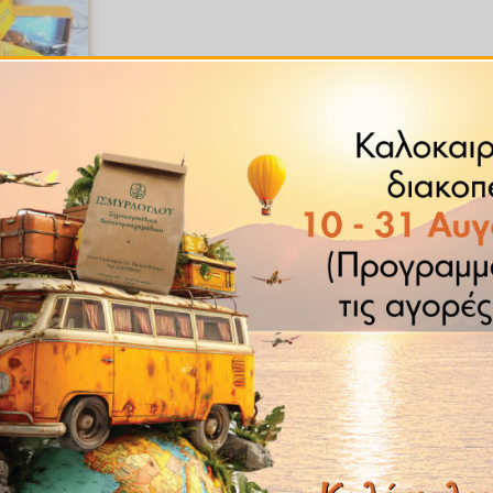
ις
ο3) με
ύς,
τα και
στούς