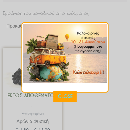
Εμφάνιση του μοναδικού αποτελέσματος
Price
range:
€ 1.89
through
€ 18.90
ΕΚΤΌΣ ΑΠΟΘΈΜΑΤΟΣ
CLOSE
Αποξηραμένα
Αρώνια Φυσική