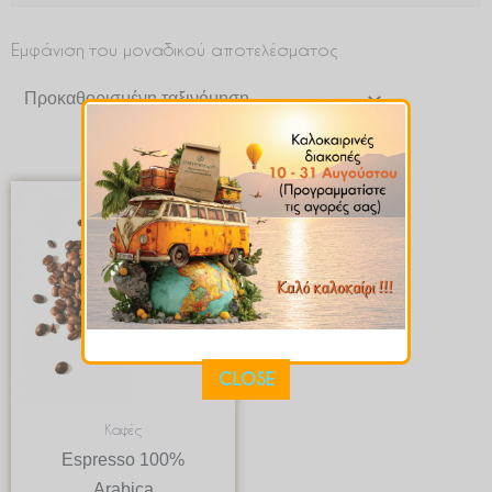
Εμφάνιση του μοναδικού αποτελέσματος
Price
range:
€ 3.99
through
€ 39.90
CLOSE
Καφές
Espresso 100%
Arabica