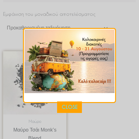
Εμφάνιση του μοναδικού αποτελέσματος
Price
range:
€ 2.93
through
€ 43.95
CLOSE
Μαύρο
Μαύρο Τσάι Monk’s
Blend