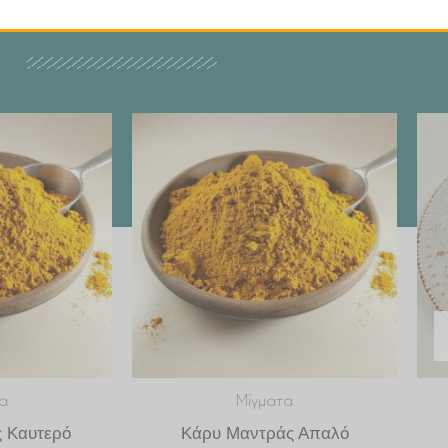
Price
Price
range:
range:
€ 2.99
€ 2.99
through
through
€ 29.90
€ 29.90
α
Μίγματα
 Καυτερό
Κάρυ Μαντράς Απαλό