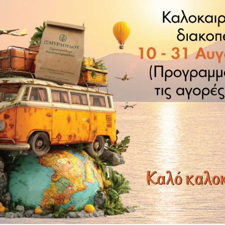
ς σοκολάτας, του καφέ, σε γλυκά, φρουτοσαλάτες, κέικ και
βοί πρέπει να αποθηκεύονται σε αεροστεγές δοχείο, σε κρύο
α, το εσωτερικό του λοβού, κόβοντας το κατά μήκος και ξύ
 χρησιμοποιήσετε για να αρωματίσετε ένα σιρόπι ή την ζ
ΙΣΩΣ ΣΑΣ ΑΡΕΣΟΥΝ