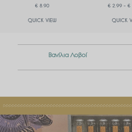
€
8.90
€
2.99
–
€
QUICK VIEW
QUICK V
Βανίλια Λοβοί