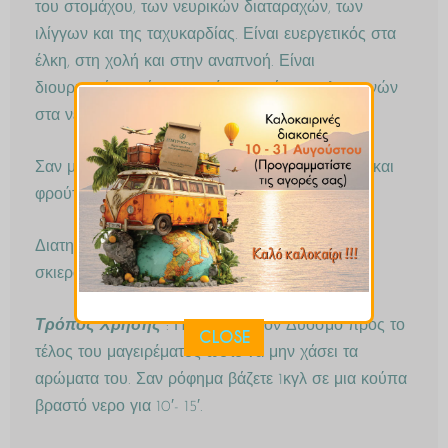
του στομάχου, των νευρικών διαταραχών, των
ιλίγγων και της ταχυκαρδίας. Είναι ευεργετικός στα
έλκη, στη χολή και στην αναπνοή. Είναι
διουρητικός,κατά των αερίων, κατά των φλεγμονών
στα νεφρά και στην κύστη.
Σαν μυρωδικό μπορεί να συνοδεύσει λαχανικά και
φρούτα, καθώς επίσης λαδερά και τυριά.
Διατηρείται σε αεροστεγές βάζο σε δροσερό και
σκιερό μέρος.
Τρόπος Χρήσης
: Προσθέστε τον Δυόσμο προς το
CLOSE
τέλος του μαγειρέματος ώστε να μην χάσει τα
αρώματα του. Σαν ρόφημα βάζετε 1κγλ σε μια κούπα
βραστό νερο για 10′- 15′.