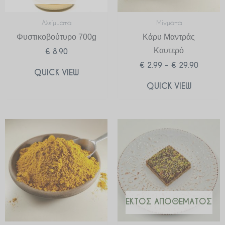
Αλείμματα
Μίγματα
Φυστικοβούτυρο 700g
Κάρυ Μαντράς
Καυτερό
€
8.90
€
2.99
–
€
29.90
QUICK VIEW
QUICK VIEW
Price
range:
€ 2.99
through
€ 29.90
ΕΚΤΌΣ ΑΠΟΘΈΜΑΤΟΣ