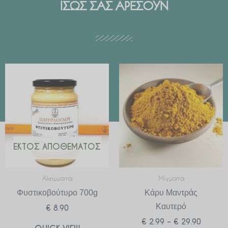
ΙΣΩΣ ΣΑΣ ΑΡΕΣΟΥΝ
Price
range:
€ 2.99
through
€ 29.90
ΕΚΤΌΣ ΑΠΟΘΈΜΑΤΟΣ
Αλείμματα
Μίγματα
Φυστικοβούτυρο 700g
Κάρυ Μαντράς
Καυτερό
€
8.90
€
2.99
–
€
29.90