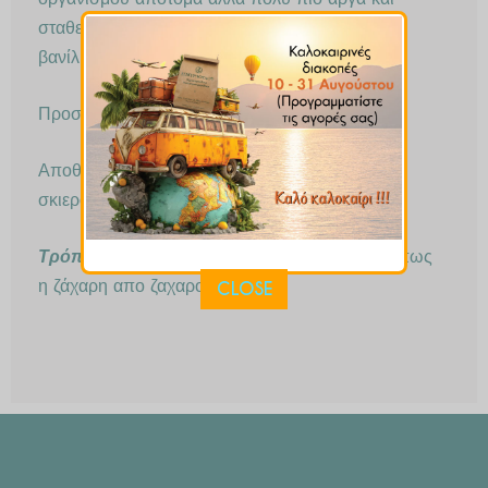
οργανισμού απότομα αλλά πολύ πιο αργά και
σταθερά. Η γεύση της μοιάζει με καραμέλας και
βανίλιας.
Προσοχή δεν είναι κατάλληλη για διαβητικούς.
Αποθηκεύεται σε γυάλινο αεροστεγές βάζο, σε
σκιερό και δροσερό μέρος.
Τρόπος Χρήσης
: χρησιμοποιείται ακριβώς όπως
η ζάχαρη απο ζαχαροκάλαμο.
CLOSE