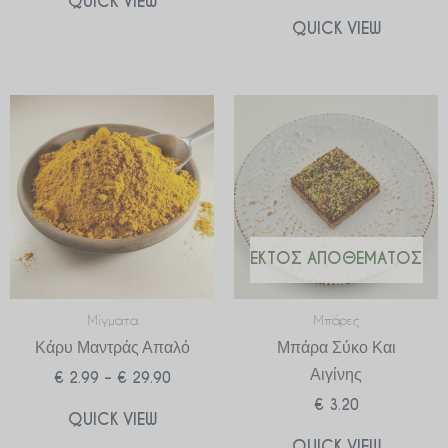
QUICK VIEW
QUICK VIEW
Price
range:
€ 2.99
through
€ 29.90
ΕΚΤΌΣ ΑΠΟΘΈΜΑΤΟΣ
Μίγματα
Μπάρες
Κάρυ Μαντράς Απαλό
Μπάρα Σύκο Και
Αιγίνης
€
2.99
–
€
29.90
€
3.20
QUICK VIEW
QUICK VIEW