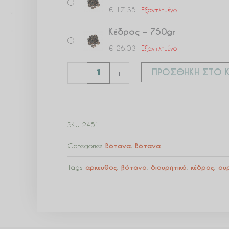
€
17.35
Εξαντλημένο
Κέδρος – 750gr
€
26.03
Εξαντλημένο
ΠΡΟΣΘΉΚΗ ΣΤΟ Κ
-
+
SKU
2451
Categories
Βότανα
,
Βότανα
Tags
αρκευθος
,
βότανο
,
διουρητικό
,
κέδρος
,
ου