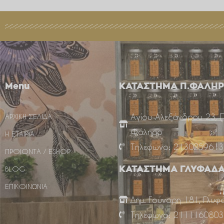
Menu
ΚΑΤΑΣΤΗΜΑ Π.ΦΑΛΗ
Αγίου Αλεξάνδρου 23, 
ΑΡΧΙΚΗ ΣΕΛΙΔΑ
Φάληρο
Η ΕΤΑΙΡΙΑ
Τηλέφωνο: 2130259613
ΠΡΟΙΟΝΤΑ / ESHOP
BLOG
ΚΑΤΑΣΤΗΜΑ ΓΛΥΦΑΔ
ΕΠΙΚΟΙΝΩΝΙΑ
Δημ. Γούναρη 181, Γλυφ
Τηλέφωνο: 2111160803