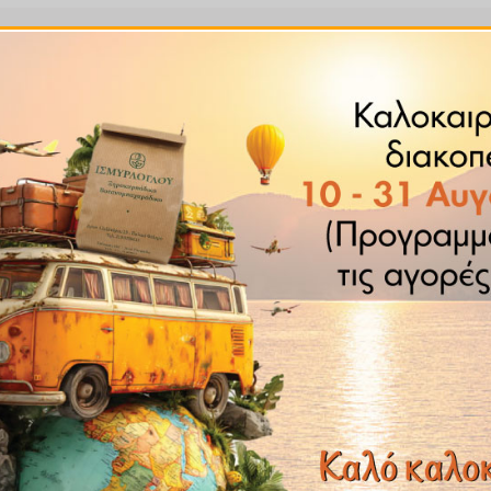
 νερό για 10′ , πίνετε 2 με 3 φορές την ημέρα.