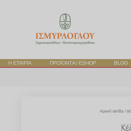
Η ΕΤΑΙΡΊΑ
ΠΡΟΪΌΝΤΑ / ESHOP
BLOG
Αρχική σελίδα
/
Βό
Κέ