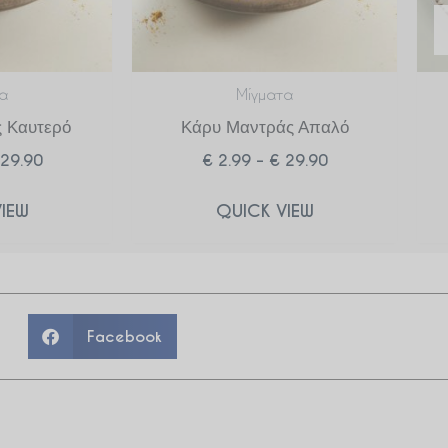
α
Μίγματα
 Καυτερό
Κάρυ Μαντράς Απαλό
29.90
€
2.99
–
€
29.90
IEW
QUICK VIEW
Facebook