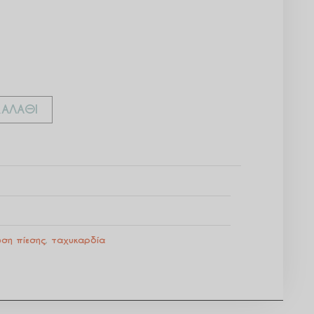
ΑΛΆΘΙ
ωση πίεσης
,
ταχυκαρδία