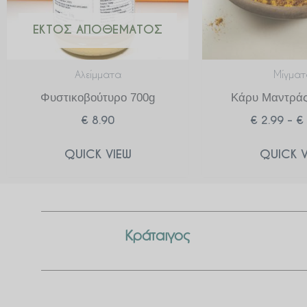
ΕΚΤΌΣ ΑΠΟΘΈΜΑΤΟΣ
Αλείμματα
Μίγματ
Φυστικοβούτυρο 700g
Κάρυ Μαντράς
€
8.90
€
2.99
–
€
QUICK VIEW
QUICK V
Κράταιγος