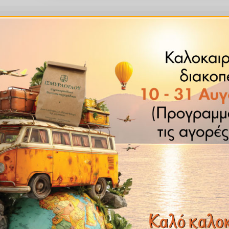
rn)
 νερό για 10′ , πίνετε 2 με 3 φορές την ημέρα.