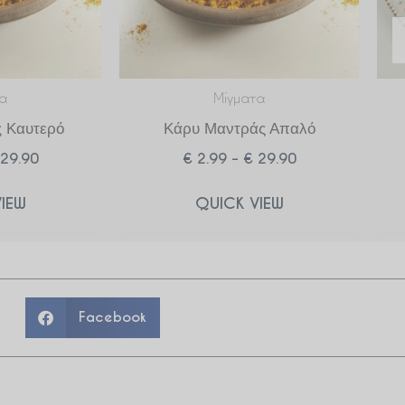
α
Μίγματα
 Καυτερό
Κάρυ Μαντράς Απαλό
29.90
€
2.99
–
€
29.90
IEW
QUICK VIEW
Facebook