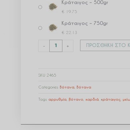
Κράταιγος – 500gr
€
19.75
Κράταιγος – 750gr
€
22.13
ΠΡΟΣΘΉΚΗ ΣΤΟ Κ
-
+
SKU
2465
Categories
Βότανα
,
Βότανα
Tags
αρρυθμία
,
βότανο
,
καρδιά
,
κράταιγος
,
μεί