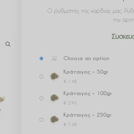
Ο ρυθμιστής της καρδιάς μας. Ρυθμί
την αρτη
Συσκευα
Κράταιγος
Choose an option
ποσότητα
Κράταιγος – 50gr
€
1.48
Κράταιγος – 100gr
€
2.95
Κράταιγος – 250gr
€
7.38