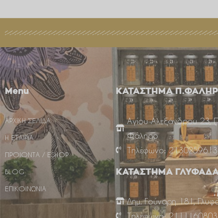
Menu
ΚΑΤΑΣΤΗΜΑ Π.ΦΑΛΗ
Αγίου Αλεξάνδρου 23, 
ΑΡΧΙΚΗ ΣΕΛΙΔΑ
Φάληρο
Η ΕΤΑΙΡΙΑ
Τηλέφωνο: 2130259613
ΠΡΟΙΟΝΤΑ / ESHOP
BLOG
ΚΑΤΑΣΤΗΜΑ ΓΛΥΦΑΔ
ΕΠΙΚΟΙΝΩΝΙΑ
Δημ. Γούναρη 181, Γλυφ
Τηλέφωνο: 2111160803