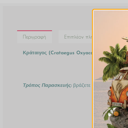
Περιγραφή
Επιπλέον πληροφορίες
Κράταιγος (Crataegus Oxyacantha – Hawtho
Τρόπος Παρασκευής:
βράζετε 1κγλ σε μια κούπα