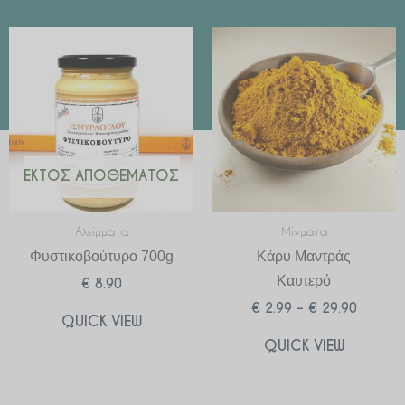
Price
range:
€ 2.99
through
€ 29.90
ΕΚΤΌΣ ΑΠΟΘΈΜΑΤΟΣ
Αλείμματα
Μίγματα
Φυστικοβούτυρο 700g
Κάρυ Μαντράς
Καυτερό
€
8.90
€
2.99
–
€
29.90
QUICK VIEW
QUICK VIEW