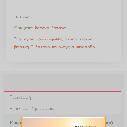
SKU
2472
Categories
Βότανα
,
Βότανα
Tags
άγριο τριαντάφυλλο
,
ανοσοποιητικό
,
βιταμίνη C
,
βότανο
,
κρυολόγημα
,
κυνόροδο
Περιγραφή
Επιπλέον πληροφορίες
Κυνόροδο – Άγριο Τριαντάφυλλο (Rosa canina)