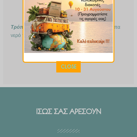
Τρόπος Παρασκευής:
βράζετε 1κγλ σε μια κούπα
νερό για 10′ , πίνετε 2 με 3 φορές την ημέρα.
CLOSE
ΙΣΩΣ ΣΑΣ ΑΡΕΣΟΥΝ