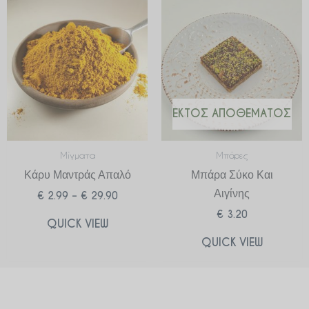
Price
range:
€ 2.99
through
€ 29.90
ΕΚΤΌΣ ΑΠΟΘΈΜΑΤΟΣ
Μίγματα
Μπάρες
Κάρυ Μαντράς Απαλό
Μπάρα Σύκο Και
Αιγίνης
€
2.99
–
€
29.90
€
3.20
QUICK VIEW
QUICK VIEW