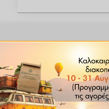
ην Νότια Αφρική, την Αίγυπτο, την Ινδία και το Μεξικό.
πτο σαν γιατρικό, επιπλέον το έβαζαν και στις πυραμίδες 
ολικούς του εντέρου και απο διάρροια. Το μάσιμα των σπόρ