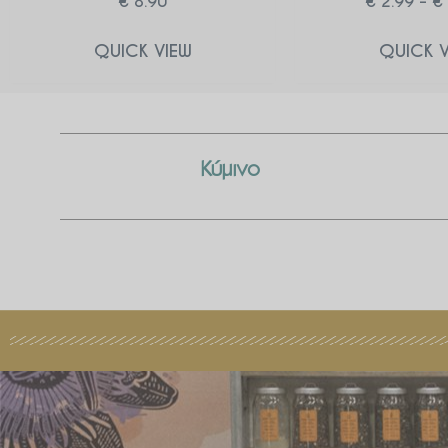
€
8.90
€
2.99
–
€
QUICK VIEW
QUICK V
Κύμινο