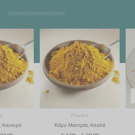
Price
Price
range:
range:
€ 2.99
€ 2.99
through
through
€ 29.90
€ 29.90
α
Μίγματα
 Καυτερό
Κάρυ Μαντράς Απαλό