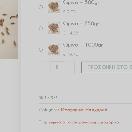
Κύμινο – 500gr
€
9.70
Κύμινο – 750gr
€
14.55
Κύμινο – 1000gr
€
19.40
ΠΡΟΣΘΉΚΗ ΣΤΟ Κ
-
+
SKU
3209
Categories
Μπαχαρικά
,
Μπαχαρικά
Tags
κύμινο σπόροι
,
μαγειρική
,
μπαχαρικά