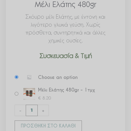
Μέλι Ελάτης 480gr
Σκόυρο μέλι Ελάτης, με έντονη και
λιγότερο γλυκιά γεύση. Χωρίς
πρόσθετα, συντηρητικά και άλλες
χημικές ουσίες.
Συσκευασία & Τιμή
Μέλι
Choose an option
Ελάτης
480gr
Μέλι Ελάτης 480gr – 1τμχ
ποσότητα
€
8.20
-
+
ΠΡΟΣΘΉΚΗ ΣΤΟ ΚΑΛΆΘΙ