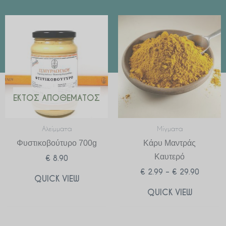
Price
range:
€ 2.99
through
€ 29.90
ΕΚΤΌΣ ΑΠΟΘΈΜΑΤΟΣ
Αλείμματα
Μίγματα
Φυστικοβούτυρο 700g
Κάρυ Μαντράς
Καυτερό
€
8.90
€
2.99
–
€
29.90
QUICK VIEW
QUICK VIEW