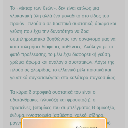
Το «νέκταρ των θεών», δεν είναι απλώς μια
γλυκαντική ύλη αλλά ένα μοναδικό στο είδος του
προϊόν , πλούσιο σε θρεπτικά συστατικά, άρωμα και
γεύση που έχει την δυνατότητα να δρα
συμπληρωματικά βοηθώντας τον οργανισμό μας να
καταπολεμήσει διάφορες ασθένειες. Ανάλογα με το
φυτό προέλευσης, το μέλι έχει διαφορετική γεύση,
χρώμα, άρωμα και αναλογία συστατικών. Λόγω της
πλούσιας χλωρίδας, το ελληνικό μέλι ποιοτικά και
γευστικά συγκαταλέγεται στα καλύτερα παγκοσμίως.
Τα κύρια διατροφικά συστατικά του είναι οι
υδατάνθρακες (γλυκόζη και φρουκτόζη), οι
πρωτεΐνες, βιταμίνες του συμπλέγματος Β αμινοξέα,
ένζυμα, ιχνοστοιχεία (ασβέστιο, χαλκό, σίδηρο,
μαγνήσιο, φώσφορο, κάλιο,ψευδάργυρο) και νερό.