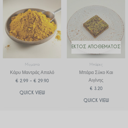
Price
range:
€ 2.99
through
€ 29.90
ΕΚΤΌΣ ΑΠΟΘΈΜΑΤΟΣ
Μίγματα
Μπάρες
Κάρυ Μαντράς Απαλό
Μπάρα Σύκο Και
Αιγίνης
€
2.99
–
€
29.90
€
3.20
QUICK VIEW
QUICK VIEW