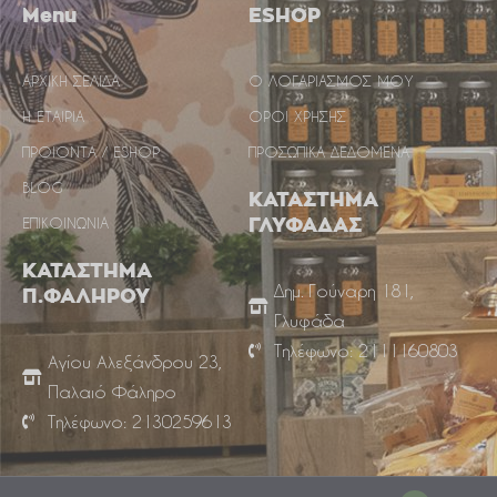
Menu
ESHOP
ΑΡΧΙΚΗ ΣΕΛΙΔΑ
Ο ΛΟΓΑΡΙΑΣΜΟΣ ΜΟΥ
Η ΕΤΑΙΡΙΑ
ΟΡΟΙ ΧΡΗΣΗΣ
ΠΡΟΙΟΝΤΑ / ESHOP
ΠΡΟΣΩΠΙΚΑ ΔΕΔΟΜΕΝΑ
BLOG
ΚΑΤΑΣΤΗΜΑ
ΕΠΙΚΟΙΝΩΝΙΑ
ΓΛΥΦΑΔΑΣ
ΚΑΤΑΣΤΗΜΑ
Δημ. Γούναρη 181,
Π.ΦΑΛΗΡΟΥ
Γλυφάδα
Τηλέφωνο: 2111160803
Αγίου Αλεξάνδρου 23,
Παλαιό Φάληρο
Τηλέφωνο: 2130259613