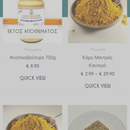
through
€ 29.90
ΕΚΤΌΣ ΑΠΟΘΈΜΑΤΟΣ
Αλείμματα
Μίγματα
Φυστικοβούτυρο 700g
Κάρυ Μαντράς
Καυτερό
€
8.90
€
2.99
–
€
29.90
QUICK VIEW
QUICK VIEW
Price
range:
€ 2.99
through
€ 29.90