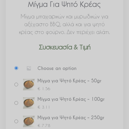
Μίγμα Για Ψητό Κρέας
Μίγμα μπαχαρικών και μυρωδικών για
αξέχαστο BBQ, αλλά και για ψητό
κρέας στο φούρνο. Δεν περιέχει αλάτι.
Συσκευασία & Τιμή
Μίγμα
Choose an option
για
Ψητό
Μίγμα για Ψητό Κρέας – 50gr
Κρέας
€
1.56
ποσότητα
Μίγμα για Ψητό Κρέας – 100gr
€
3.11
Μίγμα για Ψητό Κρέας – 250gr
€
7.78