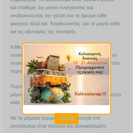
δημιουργίας. Το αποτέλεσμα είναι πάντα σίγουρο
και σταθερό, όχι μόνον ενισχύοντας και
αναδεικνύοντας την γεύση και το άρωμα κάθε
φαγητού αλλά και “διορθώνοντας” και τα μικρά λάθη
και τις αδυναμίες της συνταγής.
Κάθε μίγμα Ισμυρλόγλου δημιουργείται με
συγκεκριμένο γευστικό προφίλ και απευθύνεται σε
συγκεκριμένη κατηγορία φαγητού ή γεύσης η οποία
περιγράφεται στην ονομασία του.
Παρόλα αυτά η φαντασία και η έμπνευση του
μάγειρα μπορεί να τον οδηγήσει να χρησιμοποιήσει
κάθε μίγμα σε πολλά διαφορετικά φαγητά.
CLOSE
Με τα μίγματα Ισμυρλόγλου η επιτυχία στο
αποτέλεσμα είναι σίγουρη και εξασφαλισμένη.