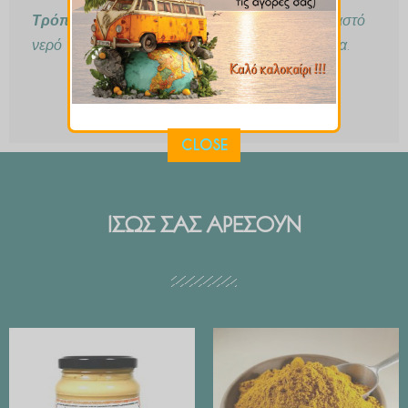
Τρόπος Παρασκευής :
1 κγλ σε μία κούπα βραστό
νερό για 10-15 λεπτά. Πίνετε 2-3 φορές την ημέρα.
CLOSE
ΙΣΩΣ ΣΑΣ ΑΡΕΣΟΥΝ
Price
range:
€ 2.99
through
€ 29.90