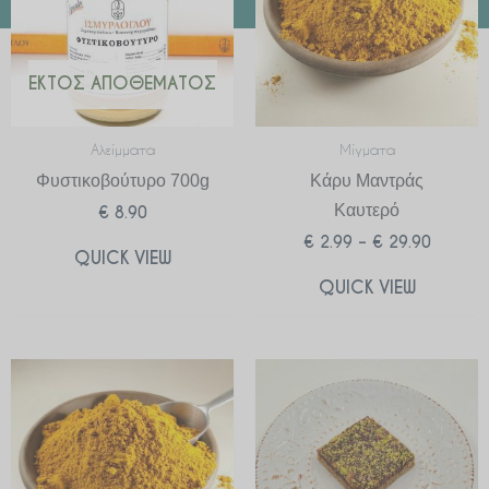
ΕΚΤΌΣ ΑΠΟΘΈΜΑΤΟΣ
Αλείμματα
Μίγματα
Φυστικοβούτυρο 700g
Κάρυ Μαντράς
Καυτερό
€
8.90
€
2.99
–
€
29.90
QUICK VIEW
QUICK VIEW
Price
range:
€ 2.99
through
€ 29.90