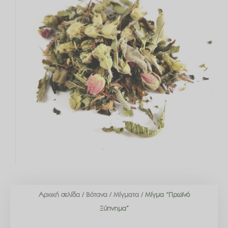
Αρχική σελίδα
/
Βότανα
/
Μίγματα
/ Μίγμα “Πρωϊνό
Ξύπνημα”