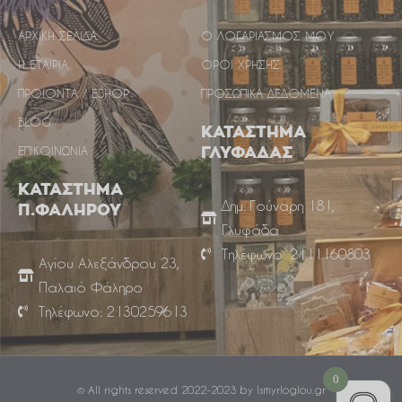
ΑΡΧΙΚΗ ΣΕΛΙΔΑ
Ο ΛΟΓΑΡΙΑΣΜΟΣ ΜΟΥ
Η ΕΤΑΙΡΙΑ
ΟΡΟΙ ΧΡΗΣΗΣ
ΠΡΟΙΟΝΤΑ / ESHOP
ΠΡΟΣΩΠΙΚΑ ΔΕΔΟΜΕΝΑ
BLOG
ΚΑΤΑΣΤΗΜΑ
ΕΠΙΚΟΙΝΩΝΙΑ
ΓΛΥΦΑΔΑΣ
ΚΑΤΑΣΤΗΜΑ
Δημ. Γούναρη 181,
Π.ΦΑΛΗΡΟΥ
Γλυφάδα
Τηλέφωνο: 2111160803
Αγίου Αλεξάνδρου 23,
Παλαιό Φάληρο
Τηλέφωνο: 2130259613
0
© All rights reserved 2022-2023 by Ismyrloglou.gr