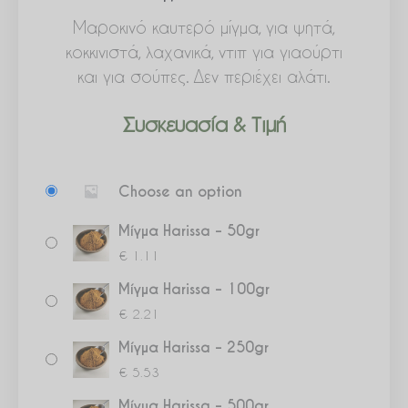
Μαροκινό καυτερό μίγμα, για ψητά,
κοκκινιστά, λαχανικά, ντιπ για γιαούρτι
και για σούπες. Δεν περιέχει αλάτι.
Συσκευασία & Τιμή
Μίγμα
Choose an option
Harissa
ποσότητα
Μίγμα Harissa – 50gr
€
1.11
Μίγμα Harissa – 100gr
€
2.21
Μίγμα Harissa – 250gr
€
5.53
Μίγμα Harissa – 500gr