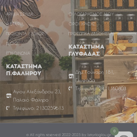
ΑΡΧΙΚΗ ΣΕΛΙΔΑ
Ο ΛΟΓΑΡΙΑΣΜΟΣ ΜΟΥ
Η ΕΤΑΙΡΙΑ
ΟΡΟΙ ΧΡΗΣΗΣ
ΠΡΟΙΟΝΤΑ / ESHOP
ΠΡΟΣΩΠΙΚΑ ΔΕΔΟΜΕΝΑ
BLOG
ΚΑΤΑΣΤΗΜΑ
ΕΠΙΚΟΙΝΩΝΙΑ
ΓΛΥΦΑΔΑΣ
ΚΑΤΑΣΤΗΜΑ
Δημ. Γούναρη 181,
Π.ΦΑΛΗΡΟΥ
Γλυφάδα
Τηλέφωνο: 2111160803
Αγίου Αλεξάνδρου 23,
Παλαιό Φάληρο
Τηλέφωνο: 2130259613
0
© All rights reserved 2022-2023 by Ismyrloglou.gr