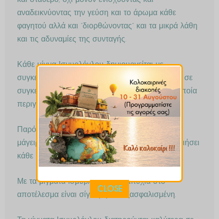
και σταθερό, όχι μόνον ενισχύοντας και
αναδεικνύοντας την γεύση και το άρωμα κάθε
φαγητού αλλά και “διορθώνοντας” και τα μικρά λάθη
και τις αδυναμίες της συνταγής.
Κάθε μίγμα Ισμυρλόγλου δημιουργείται με
συγκεκριμένο γευστικό προφίλ και απευθύνεται σε
συγκεκριμένη κατηγορία φαγητού ή γεύσης η οποία
περιγράφεται στην ονομασία του.
Παρόλα αυτά η φαντασία και η έμπνευση του
μάγειρα μπορεί να τον οδηγήσει να χρησιμοποιήσει
κάθε μίγμα σε πολλά διαφορετικά φαγητά.
Με τα μίγματα Ισμυρλόγλου η επιτυχία στο
CLOSE
αποτέλεσμα είναι σίγουρη και εξασφαλισμένη.