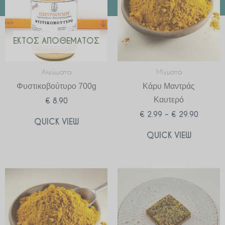
ΕΚΤΌΣ ΑΠΟΘΈΜΑΤΟΣ
Αλείμματα
Μίγματα
Φυστικοβούτυρο 700g
Κάρυ Μαντράς
Καυτερό
€
8.90
€
2.99
–
€
29.90
QUICK VIEW
QUICK VIEW
Price
range:
€ 2.99
through
€ 29.90