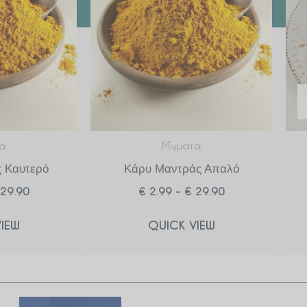
€ 29.90
€ 29.90
α
Μίγματα
 Καυτερό
Κάρυ Μαντράς Απαλό
29.90
€
2.99
–
€
29.90
IEW
QUICK VIEW