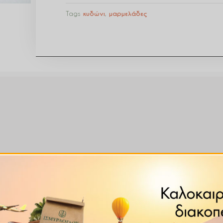
Tags
κυδώνι
,
μαρμελάδες
 μαύρη ζάχαρη.