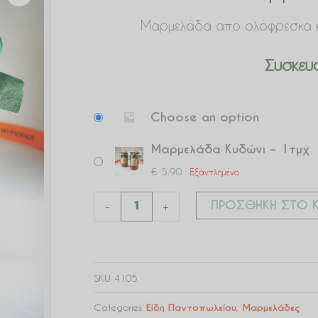
Μαρμελάδα απο ολόφρεσκα κυ
Συσκευα
Μαρμελάδα
Choose an option
Κυδώνι
ποσότητα
Μαρμελάδα Κυδώνι – 1τμχ
€
5.90
Εξαντλημένο
ΠΡΟΣΘΉΚΗ ΣΤΟ Κ
-
+
SKU
4105
Categories
Είδη Παντοπωλείου
,
Μαρμελάδες