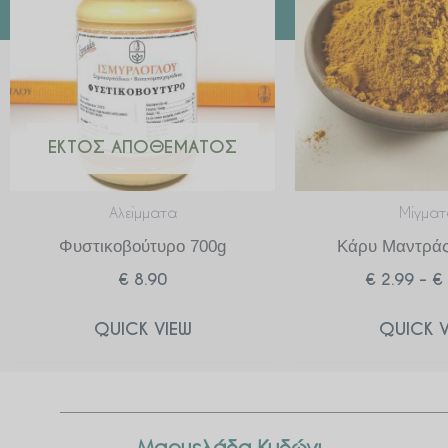
ΕΚΤΌΣ ΑΠΟΘΈΜΑΤΟΣ
Αλείμματα
Μίγματ
Φυστικοβούτυρο 700g
Κάρυ Μαντράς
€
8.90
€
2.99
–
€
QUICK VIEW
QUICK V