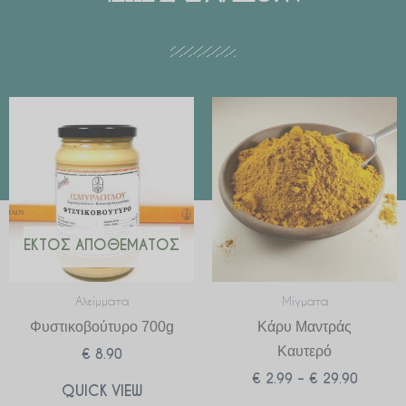
Price
range:
€ 2.99
through
€ 29.90
ΕΚΤΌΣ ΑΠΟΘΈΜΑΤΟΣ
Αλείμματα
Μίγματα
Φυστικοβούτυρο 700g
Κάρυ Μαντράς
Καυτερό
€
8.90
€
2.99
–
€
29.90
QUICK VIEW