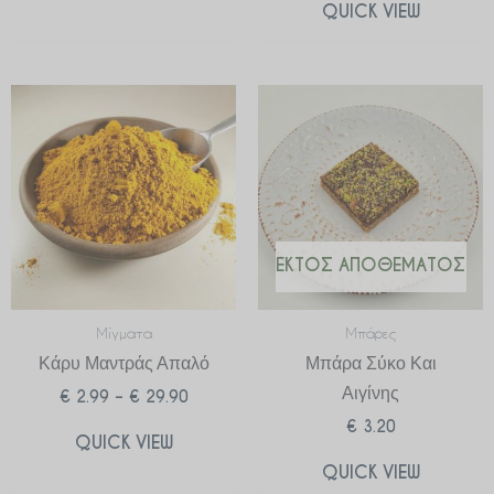
QUICK VIEW
Price
range:
€ 2.99
through
€ 29.90
ΕΚΤΌΣ ΑΠΟΘΈΜΑΤΟΣ
Μίγματα
Μπάρες
Κάρυ Μαντράς Απαλό
Μπάρα Σύκο Και
Αιγίνης
€
2.99
–
€
29.90
€
3.20
QUICK VIEW
QUICK VIEW