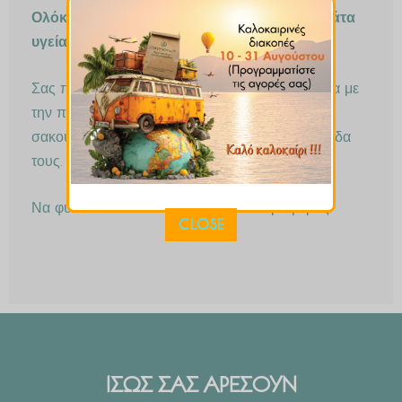
Ολόκληρα αμύγδαλα βουτηγμένα σε σοκολάτα
υγείας 67%.
Σας προσφέρουμε τα σοκολατάκια μας, ανάλογα με
την ποσότητα που θα παραγγείλετε, σε ειδικό
σακουλάκι ή κουτί, όπου διατηρούν την φρεσκάδα
τους.
Να φυλάσσονται σε δροσερό και σκιερό μέρος.
CLOSE
ΙΣΩΣ ΣΑΣ ΑΡΕΣΟΥΝ