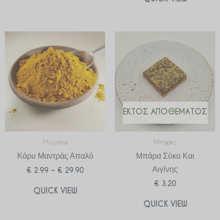
Price
range:
€ 2.99
through
€ 29.90
ΕΚΤΌΣ ΑΠΟΘΈΜΑΤΟΣ
Μίγματα
Μπάρες
Κάρυ Μαντράς Απαλό
Μπάρα Σύκο Και
Αιγίνης
€
2.99
–
€
29.90
€
3.20
QUICK VIEW
QUICK VIEW