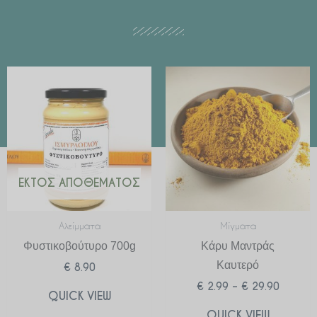
Price
range:
€ 2.99
through
€ 29.90
ΕΚΤΌΣ ΑΠΟΘΈΜΑΤΟΣ
Αλείμματα
Μίγματα
Φυστικοβούτυρο 700g
Κάρυ Μαντράς
Καυτερό
€
8.90
€
2.99
–
€
29.90
QUICK VIEW
QUICK VIEW