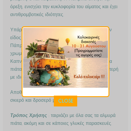
όρεξη, ενισχύει την κυκλοφορία του αίματος και έχει
αντιθρομβοτικές ιδιότητες.
Υπάρχουν πολλά είδη Πάπρικας ανάλογα με τον
είδος της πιπεριάς απο την οποία προέρχονται.
Πάπρικα γλυκιά, που είναι πολύ νόστιμη και
χρωματίζει τα πιάτα βαθυκόκκινα. Πάπρικα
Καπνιστή με έντονα καπνιστή μυρωδιά, δίνει στα
πιάτα καπνιστή γεύση και άρωμα. Πάπρικα καφτερή
με ιδιαίτερα έντονο κάψιμο και γεύση.
Αποθηκεύεται σε γυάλινο αεροστεγές βάζο, σε
σκιερό και δροσερό μέρος.
CLOSE
Τρόπος Χρήσης
: ταιριάζει με όλα σας τα αλμυρά
πιάτα, ακόμη και σε κάποιες γλυκές παρασκευές.