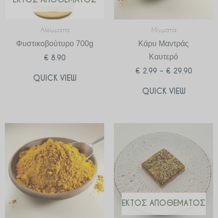
Αλείμματα
Μίγματα
Φυστικοβούτυρο 700g
Κάρυ Μαντράς
Καυτερό
€
8.90
€
2.99
–
€
29.90
QUICK VIEW
QUICK VIEW
Price
range:
€ 2.99
through
€ 29.90
ΕΚΤΌΣ ΑΠΟΘΈΜΑΤΟΣ