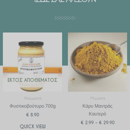
ΙΣΩΣ ΣΑΣ ΑΡΕΣΟΥΝ
Price
range:
€ 2.99
through
€ 29.90
ΕΚΤΌΣ ΑΠΟΘΈΜΑΤΟΣ
Αλείμματα
Μίγματα
Φυστικοβούτυρο 700g
Κάρυ Μαντράς
Καυτερό
€
8.90
€
2.99
–
€
29.90
QUICK VIEW