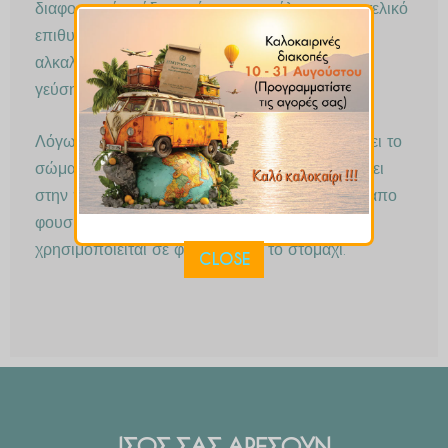
διαφορετικά στάδια ωρίμανσης ανάλογα με το τελικό
επιθυμητό αποτέλεσμα του καλλιεργητή. Η
αλκαλοειδής πιπερίνη ευθύνεται για την καυτή
γεύση του.
Λόγω της πικάντικης γεύσης το πιπέρι θερμαίνει το
σώμα, ενδυναμώνει τον μεταβολισμό και βοηθάει
στην πέψη. Αυξάνει την όρεξη και ανακουφίζει απο
φουσκώματα. Η πιπερίνη που περιέχει
χρησιμοποιείται σε φάρμακα για το στομάχι.
CLOSE