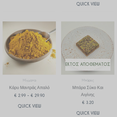
QUICK VIEW
Price
range:
€ 2.99
through
€ 29.90
ΕΚΤΌΣ ΑΠΟΘΈΜΑΤΟΣ
Μίγματα
Μπάρες
Κάρυ Μαντράς Απαλό
Μπάρα Σύκο Και
Αιγίνης
€
2.99
–
€
29.90
€
3.20
QUICK VIEW
QUICK VIEW