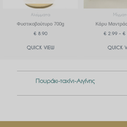
Αλείμματα
Μίγματ
Φυστικοβούτυρο 700g
Κάρυ Μαντράς
€
8.90
€
2.99
–
€
QUICK VIEW
QUICK V
Πουράκι-ταχίνι-Αιγίνης