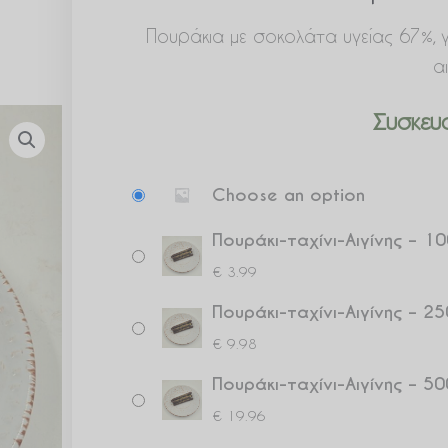
Πουράκια με σοκολάτα υγείας 67%, γε
αι
Συσκευα
Πουράκι-
Choose an option
ταχίνι-
Αιγίνης
Πουράκι-ταχίνι-Αιγίνης – 10
ποσότητα
€
3.99
Πουράκι-ταχίνι-Αιγίνης – 25
€
9.98
Πουράκι-ταχίνι-Αιγίνης – 50
€
19.96