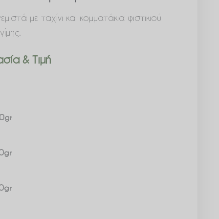
μιστά με ταχίνι και κομματάκια φιστικιού
γίμης.
σία & Τιμή
0gr
0gr
0gr