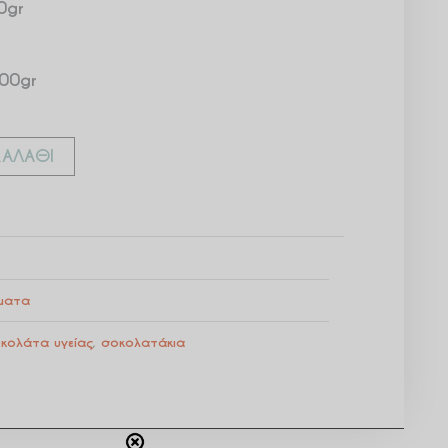
0gr
000gr
ΑΛΆΘΙ
σματα
κολάτα υγείας
,
σοκολατάκια