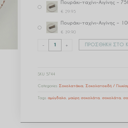
Πουράκι-ταχίνι-Αιγίνης – 75
€
29.95
Πουράκι-ταχίνι-Αιγίνης – 1
€
39.90
ΠΡΟΣΘΉΚΗ ΣΤΟ Κ
-
+
SKU
5744
Categories
Σοκολατάκια
,
Σοκολατοειδή / Γλυκί
Tags
αμύγδαλο
,
μαύρη σοκολάτα
,
σοκολάτα
,
σο