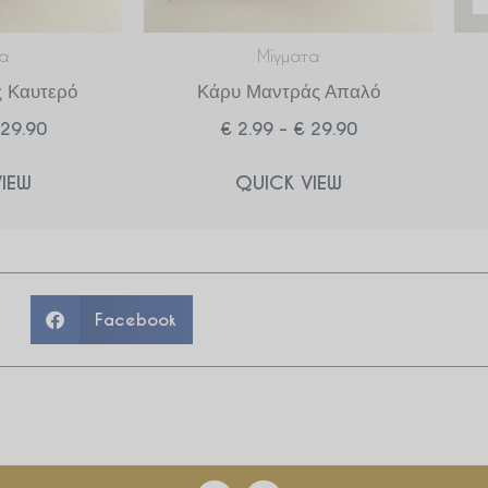
α
Μίγματα
 Καυτερό
Κάρυ Μαντράς Απαλό
29.90
€
2.99
–
€
29.90
IEW
QUICK VIEW
Facebook