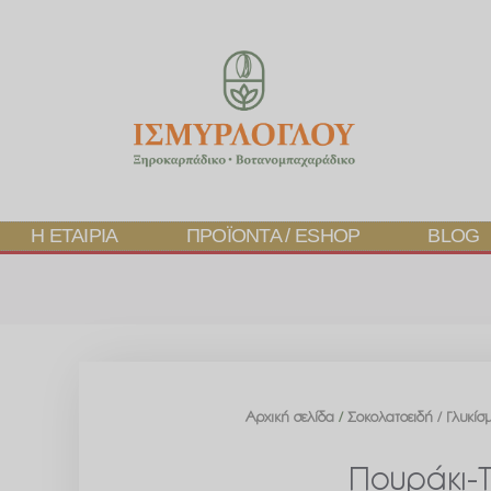
Η ΕΤΑΙΡΊΑ
ΠΡΟΪΌΝΤΑ / ESHOP
BLOG
Αρχική σελίδα
/
Σοκολατοειδή / Γλυκίσ
Πουράκι-Τ