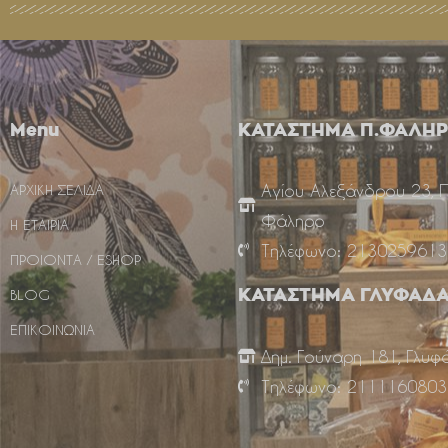
Menu
ΚΑΤΑΣΤΗΜΑ Π.ΦΑΛΗ
Αγίου Αλεξάνδρου 23, 
ΑΡΧΙΚΗ ΣΕΛΙΔΑ
Φάληρο
Η ΕΤΑΙΡΙΑ
Τηλέφωνο: 2130259613
ΠΡΟΙΟΝΤΑ / ESHOP
BLOG
ΚΑΤΑΣΤΗΜΑ ΓΛΥΦΑΔ
ΕΠΙΚΟΙΝΩΝΙΑ
Δημ. Γούναρη 181, Γλυφ
Τηλέφωνο: 2111160803