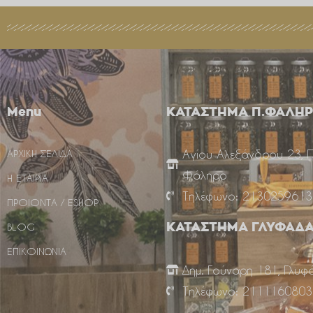
Menu
ΚΑΤΑΣΤΗΜΑ Π.ΦΑΛΗ
Αγίου Αλεξάνδρου 23, 
ΑΡΧΙΚΗ ΣΕΛΙΔΑ
Φάληρο
Η ΕΤΑΙΡΙΑ
Τηλέφωνο: 2130259613
ΠΡΟΙΟΝΤΑ / ESHOP
BLOG
ΚΑΤΑΣΤΗΜΑ ΓΛΥΦΑΔ
ΕΠΙΚΟΙΝΩΝΙΑ
Δημ. Γούναρη 181, Γλυφ
Τηλέφωνο: 2111160803