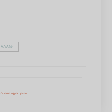
ΑΛΆΘΙ
κό σύστημα
,
ρείκι