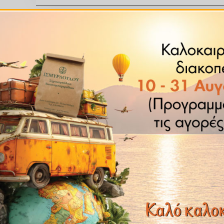
νερό για 10′ – 15′, πίνετε 2 με 3 φορές την ημέρα.