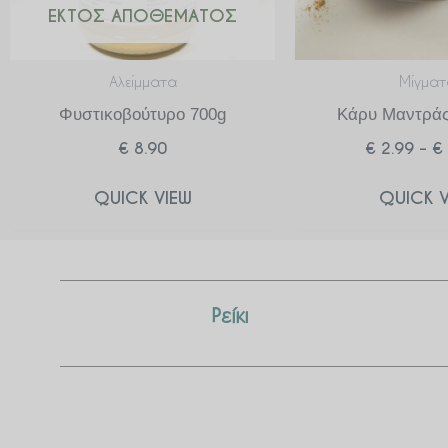
ΕΚΤΌΣ ΑΠΟΘΈΜΑΤΟΣ
Αλείμματα
Μίγματ
Φυστικοβούτυρο 700g
Κάρυ Μαντράς
€
8.90
€
2.99
–
€
QUICK VIEW
QUICK V
Ρείκι