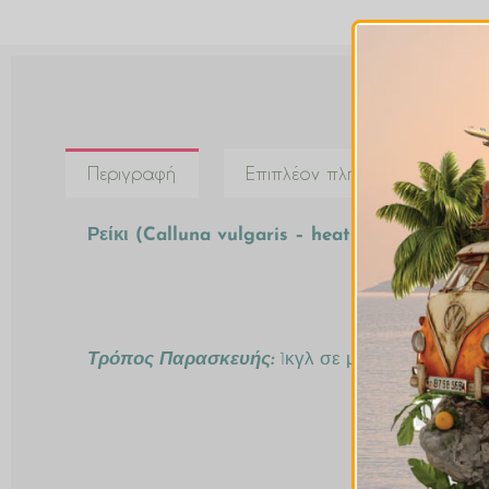
Περιγραφή
Επιπλέον πληροφορίες
Ρείκι (Calluna vulgaris – heather)
Τρόπος Παρασκευής:
1κγλ σε μια κούπα βραστό 