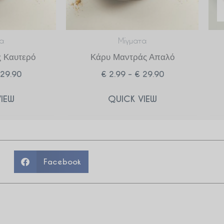
α
Μίγματα
 Καυτερό
Κάρυ Μαντράς Απαλό
29.90
€
2.99
–
€
29.90
IEW
QUICK VIEW
Facebook