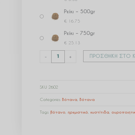
Ρείκι – 500gr
€
16.75
Ρείκι – 750gr
€
25.13
ΠΡΟΣΘΉΚΗ ΣΤΟ Κ
-
+
SKU
2602
Categories
Βότανα
,
Βότανα
Tags
βότανο
,
ηρεμιστικό
,
κυστίτιδα
,
ουροποιητι