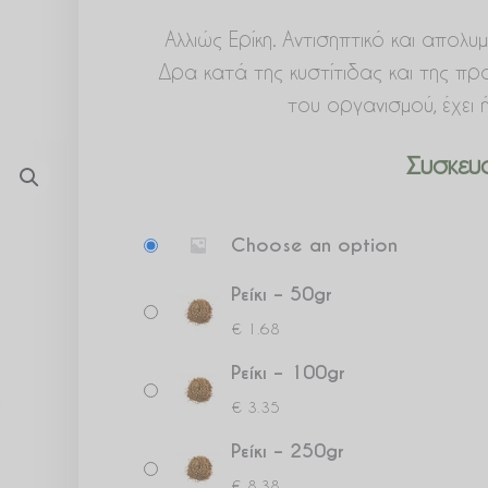
Αλλιώς Ερίκη. Αντισηπτικό και απολ
Δρα κατά της κυστίτιδας και της π
του οργανισμού, έχει ή
Συσκευα
Ρείκι
Choose an option
ποσότητα
Ρείκι – 50gr
€
1.68
Ρείκι – 100gr
€
3.35
Ρείκι – 250gr
€
8.38