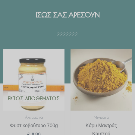
ΙΣΩΣ ΣΑΣ ΑΡΕΣΟΥΝ
Price
range:
€ 2.99
through
€ 29.90
ΕΚΤΌΣ ΑΠΟΘΈΜΑΤΟΣ
Αλείμματα
Μίγματα
Φυστικοβούτυρο 700g
Κάρυ Μαντράς
Καυτερό
€
8.90