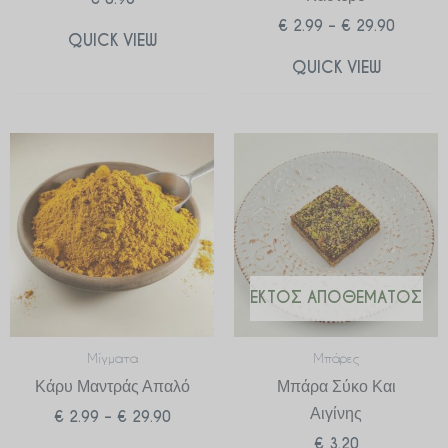
€
2.99
–
€
29.90
QUICK VIEW
QUICK VIEW
Price
range:
€ 2.99
through
€ 29.90
ΕΚΤΌΣ ΑΠΟΘΈΜΑΤΟΣ
Μίγματα
Μπάρες
Κάρυ Μαντράς Απαλό
Μπάρα Σύκο Και
Αιγίνης
€
2.99
–
€
29.90
€
3.20