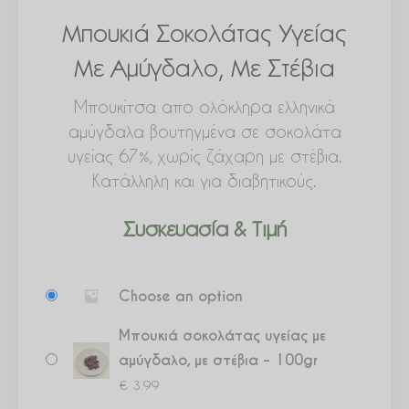
Μπουκιά Σοκολάτας Υγείας
Με Αμύγδαλο, Με Στέβια
Μπουκίτσα απο ολόκληρα ελληνικά
αμύγδαλα βουτηγμένα σε σοκολάτα
υγείας 67%, χωρίς ζάχαρη με στέβια.
Κατάλληλη και για διαβητικούς.
Συσκευασία & Τιμή
Μπουκιά
Choose an option
σοκολάτας
υγείας
Μπουκιά σοκολάτας υγείας με
με
αμύγδαλο, με στέβια – 100gr
αμύγδαλο,
€
3.99
με