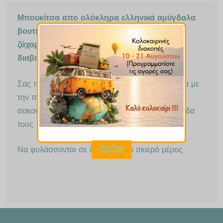
Μπουκίτσα απο ολόκληρα ελληνικά αμύγδαλα
βουτηγμένα σε σοκολάτα υγείας 67%, χωρίς
ζάχαρη με στέβια. Κατάλληλη και για
διαβητικούς.
Σας προσφέρουμε τα σοκολατάκια μας, ανάλογα με
την ποσότητα που θα παραγγείλετε, σε ειδικό
σακουλάκι ή κουτί, όπου διατηρούν την φρεσκάδα
τους.
CLOSE
Να φυλάσσονται σε δροσερό και σκιερό μέρος.