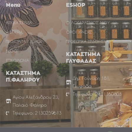
Menu
ESHOP
ΑΡΧΙΚΗ ΣΕΛΙΔΑ
Ο ΛΟΓΑΡΙΑΣΜΟΣ ΜΟΥ
Η ΕΤΑΙΡΙΑ
ΟΡΟΙ ΧΡΗΣΗΣ
ΠΡΟΙΟΝΤΑ / ESHOP
ΠΡΟΣΩΠΙΚΑ ΔΕΔΟΜΕΝΑ
BLOG
ΚΑΤΑΣΤΗΜΑ
ΕΠΙΚΟΙΝΩΝΙΑ
ΓΛΥΦΑΔΑΣ
ΚΑΤΑΣΤΗΜΑ
Δημ. Γούναρη 181,
Π.ΦΑΛΗΡΟΥ
Γλυφάδα
Τηλέφωνο: 2111160803
Αγίου Αλεξάνδρου 23,
Παλαιό Φάληρο
Τηλέφωνο: 2130259613