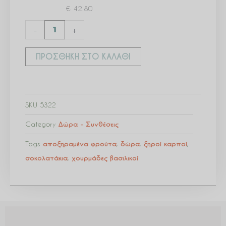
Σοκολάτες,
€
42.80
Φρούτα
-
+
και
βασιλικούς
ΠΡΟΣΘΉΚΗ ΣΤΟ ΚΑΛΆΘΙ
γεμιστούς
χουρμάδες
ποσότητα
SKU
5322
Category
Δώρα - Συνθέσεις
Tags
αποξηραμένα φρούτα
,
δώρα
,
ξηροί καρποί
,
σοκολατάκια
,
χουρμάδες βασιλικοί