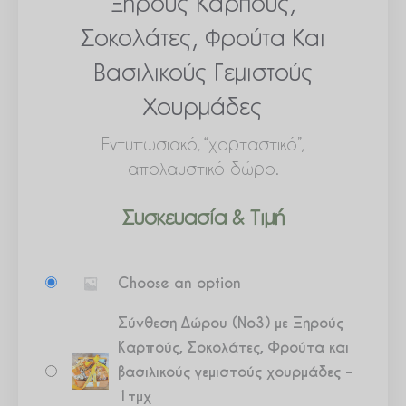
Ξηρούς Καρπούς,
Σοκολάτες, Φρούτα Και
Βασιλικούς Γεμιστούς
Χουρμάδες
Εντυπωσιακό, “χορταστικό”,
απολαυστικό δώρο.
Συσκευασία & Τιμή
Σύνθεση
Choose an option
Δώρου
(Νο3)
Σύνθεση Δώρου (Νο3) με Ξηρούς
με
Καρπούς, Σοκολάτες, Φρούτα και
Ξηρούς
βασιλικούς γεμιστούς χουρμάδες –
Καρπούς,
1τμχ