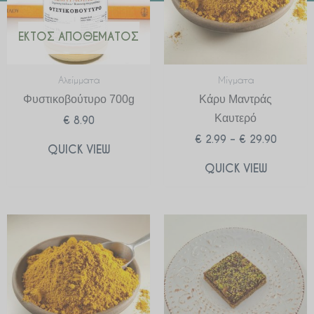
ΕΚΤΌΣ ΑΠΟΘΈΜΑΤΟΣ
Αλείμματα
Μίγματα
Φυστικοβούτυρο 700g
Κάρυ Μαντράς
Καυτερό
€
8.90
€
2.99
–
€
29.90
QUICK VIEW
QUICK VIEW
Price
range:
€ 2.99
through
€ 29.90