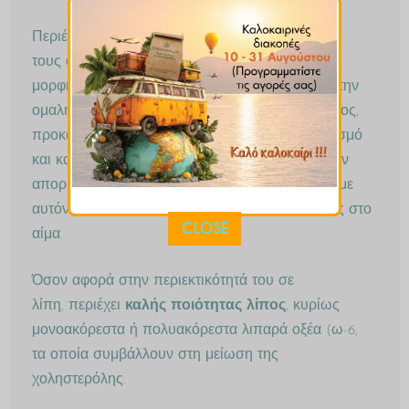
Περιέχει
μικρή αναλογία υδατανθράκων
, από
τους οποίους το μεγαλύτερο μέρος είναι με την
μορφή των φυτικών ινών, οι οποίες βοηθούν στην
ομαλή λειτουργία του γαστρεντερικού συστήματος,
προκαλούν μεγαλύτερο και παρατεταμένο κορεσμό
και καθυστερούν μετά το γεύμα την πέψη και την
απορρόφηση των υδατανθράκων, ρυθμίζοντας με
αυτόν τον τρόπο καλύτερα τα επίπεδα γλυκόζης στο
CLOSE
αίμα.
Όσον αφορά στην περιεκτικότητά του σε
λίπη, περιέχει
καλής ποιότητας λίπος
, κυρίως
μονοακόρεστα ή πολυακόρεστα λιπαρά οξέα (ω-6,
τα οποία συμβάλλουν στη μείωση της
χοληστερόλης.