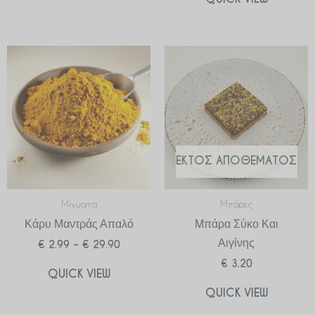
Price
range:
€ 2.99
through
€ 29.90
ΕΚΤΌΣ ΑΠΟΘΈΜΑΤΟΣ
Μίγματα
Μπάρες
Κάρυ Μαντράς Απαλό
Μπάρα Σύκο Και
Αιγίνης
€
2.99
–
€
29.90
€
3.20
QUICK VIEW
QUICK VIEW