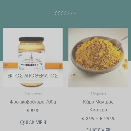
Price
range:
€ 2.99
through
€ 29.90
ΕΚΤΌΣ ΑΠΟΘΈΜΑΤΟΣ
Αλείμματα
Μίγματα
Φυστικοβούτυρο 700g
Κάρυ Μαντράς
Καυτερό
€
8.90
€
2.99
–
€
29.90
QUICK VIEW
QUICK VIEW