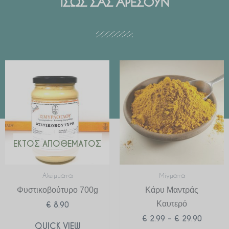
ΙΣΩΣ ΣΑΣ ΑΡΕΣΟΥΝ
Price
range:
€ 2.99
through
€ 29.90
ΕΚΤΌΣ ΑΠΟΘΈΜΑΤΟΣ
Αλείμματα
Μίγματα
Φυστικοβούτυρο 700g
Κάρυ Μαντράς
Καυτερό
€
8.90
€
2.99
–
€
29.90
QUICK VIEW