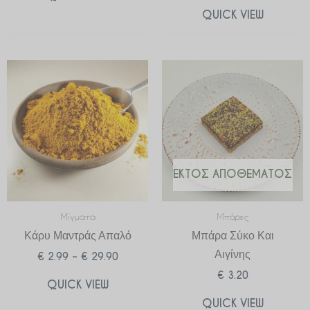
QUICK VIEW
Price
range:
€ 2.99
through
€ 29.90
ΕΚΤΌΣ ΑΠΟΘΈΜΑΤΟΣ
Μίγματα
Μπάρες
Κάρυ Μαντράς Απαλό
Μπάρα Σύκο Και
Αιγίνης
€
2.99
–
€
29.90
€
3.20
QUICK VIEW
QUICK VIEW