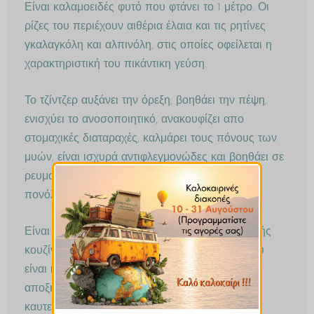
Είναι καλαμοειδές φυτό που φτάνει το 1 μέτρο. Οι
ρίζες του περιέχουν αιθέρια έλαια και τις ρητίνες
γκαλαγκόλη και αλπινόλη, στις οποίες οφείλεται η
χαρακτηριστική του πικάντικη γεύση.
Το τζίντζερ αυξάνει την όρεξη, βοηθάει την πέψη,
ενισχύει το ανοσοποιητικό, ανακουφίζει απο
στομαχικές διαταραχές, καλμάρει τους πόνους των
μυών, είναι ισχυρά αντιφλεγμονώδες και βοηθάει σε
ρευματισμούς και αρθρίτιδες. Καταπραϋνει τον
πονόλαιμο και βοηθάει στο κρυολόγημα.
Είναι βασικό συστατικό σε πολλά μίγματα Ινδικής
κουζίνας όπως το Tandoori Masala. Η γεύση του
είναι καυτερή, φρουτώδης και αρωματική. Το
αποξηραμένο Τζίντζερ έχει πολύ πιο έντονη και
καυτερή γεύση από το φρέσκο και χρειάζεται