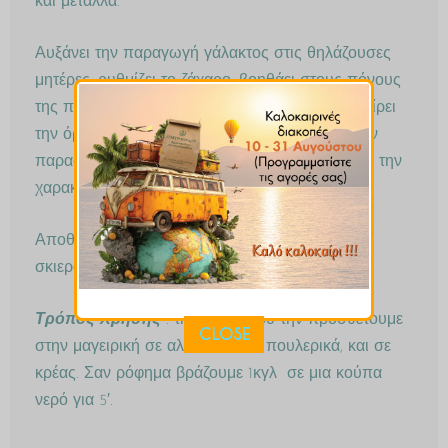
και μέταλλα.
Αυξάνει την παραγωγή γάλακτος στις θηλάζουσες
μητέρες, ρυθμίζει το ζάχαρο, βοηθάει στους πόνους
της περιόδου, είναι τονωτικό των νεύρων, διεγείρει
την όρεξη. Χρησιμοποιείται σαν μπαχαρικό στην
παρασκευή αλλαντικών και κρεατικών, δίνοντας την
χαρακτηριστική του γεύση.
Αποθηκεύεται σε γυάλινο αεροστεγές βάζο, σε
σκιερό και δροσερό μέρος.
Τρόπος Χρήσης
: την σκόνη του την προσθέτουμε
CLOSE
στην μαγειρική σε αλλαντικά, σε πουλερικά, και σε
κρέας. Σαν ρόφημα βράζουμε 1κγλ σε μια κούπα
νερό για 5′.