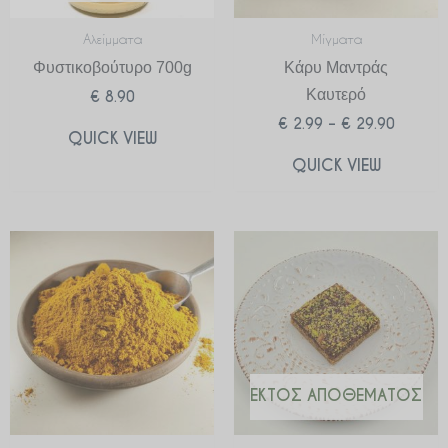
Αλείμματα
Μίγματα
Φυστικοβούτυρο 700g
Κάρυ Μαντράς
Καυτερό
€
8.90
€
2.99
–
€
29.90
QUICK VIEW
QUICK VIEW
Price
range:
€ 2.99
through
€ 29.90
ΕΚΤΌΣ ΑΠΟΘΈΜΑΤΟΣ