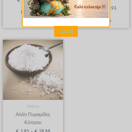
€
1.00
–
€
2.00
€
9.99
–
€
74.93
Quick View
Quick View
CLOSE
Price
range:
€ 3.85
through
€ 28.88
Αλάτια
Αλάτι Πυραμίδες
Κύπρου
€
3.85
–
€
28.88