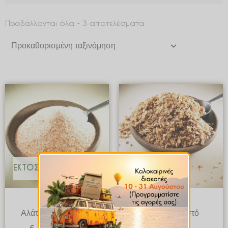
Προβάλλονται όλα - 3 αποτελέσματα
Price
Price
range:
range:
€ 1.00
€ 9.99
through
through
€ 2.00
€ 74.93
ΕΚΤΌΣ ΑΠΟΘΈΜΑΤΟΣ
Αλάτια
Αλάτια
Αλάτι Ιμαλαϊων ψιλό
Αλάτι Καπνιστό
Κύπρου