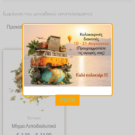
Εμφάνιση του μοναδικού αποτελέσματος
Price
range:
€ 3.39
through
€ 33.90
CLOSE
Βότανα
Μίγμα Λιποδιαλυτικό