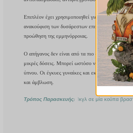
Επιπλέον
έχει χρησιμοποιηθεί για να ανακουφίσει
ανακούφιση των δυσάρεστων επιπτώσεων των αερίω
προώθηση της εμμηνόρροιας.
Ο απήγανος δεν είναι από τα πιο συνιστώμενα βότα
μικρές δόσεις. Μπορεί ωστόσο να προκαλέσει διά
ύπνου. Οι έγκυες γυναίκες και εκείνες που θηλάζ
και άμβλωση.
Τρόπος Παρασκευής:
1κγλ σε μία κούπα βραστό