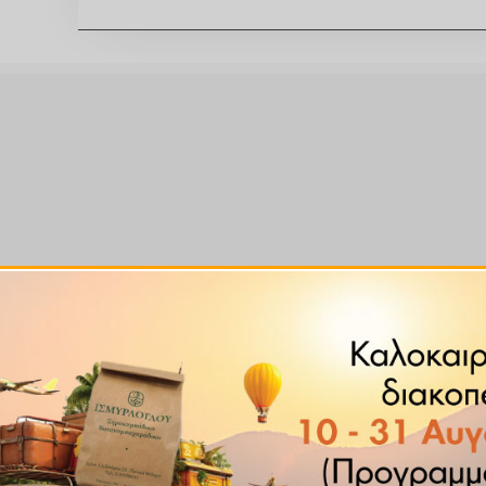
τος και της μεταμέλειας, διαδραμάτισε σημαντικό ρόλο στην
ίησε ο Οδυσσέας για να προστατευτεί από τα μάγια της παντ
ς.
 λιγνάνες και υδροξυκουμαρίνες που του προσδίδουν μια ποι
ό, αντιμυκητιασικό και εμμηναγωγό.