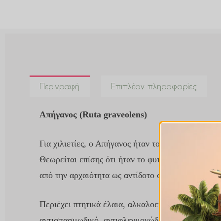
Περιγραφή
Επιπλέον πληροφορίες
Απήγανος (Ruta graveolens)
Γ
ια χιλιετίες,
ο Απήγανος
ήταν
το βότανο της χάρι
Θεωρείται
επίσης
ότι ήταν το φυτό που χρησιμοπο
από την αρχαιότητα ως αντίδοτο στις δηλητηριάσει
Περιέχει πτητικά έλαια,
αλκαλοειδή
,
φλαβονειδή
,
αντισπασμωδικό, αντιφλεγμονώδες, αντιμικροβιακ