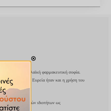
 παραδοσιακή και λαϊκή φαρμακευτική σοφία.
οδύναμης Κίρκης.
Ευρεία ήταν και η χρήση του
κιλία φαρμακευτικών ιδιοτήτων ως