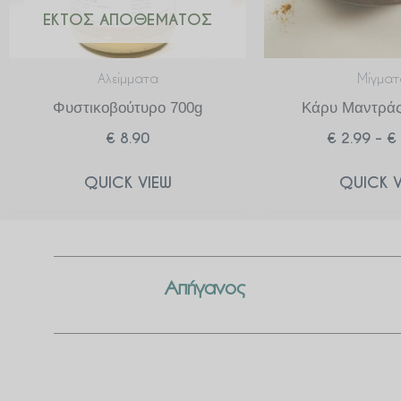
ΕΚΤΌΣ ΑΠΟΘΈΜΑΤΟΣ
Αλείμματα
Μίγματ
Φυστικοβούτυρο 700g
Κάρυ Μαντράς
€
8.90
€
2.99
–
€
QUICK VIEW
QUICK V
Απήγανος