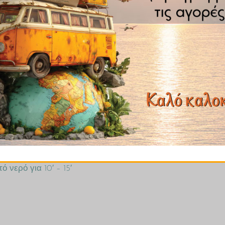
 τον πόνο που σχετίζεται με την ουρική αρθρίτιδα, τους ρευμ
ν και του κολικού, θεωρήθηκε ότι αποβάλλει τα σκουλήκια 
να και υπάρχει λόγος. Είναι τοξικός σε όλες τις μορφές του,
φορες παρενέργειες όπως εξανθήματα, αλλαγές στη διάθεση,
ουν δεν πρέπει να τον χρησιμοποιούν καθώς έχει έμμεσες ιδ
 νερό για 10′ – 15′