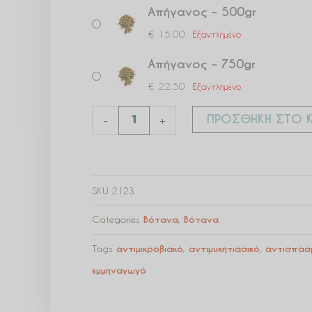
Απήγανος – 500gr
€
15.00
Εξαντλημένο
Απήγανος – 750gr
€
22.50
Εξαντλημένο
ΠΡΟΣΘΉΚΗ ΣΤΟ Κ
-
+
SKU
2123
Categories
Βότανα
,
Βότανα
Tags
αντιμικροβιακό
,
αντιμυκητιασικό
,
αντισπασ
εμμηναγωγό