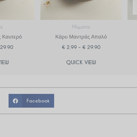
α
Μίγματα
 Καυτερό
Κάρυ Μαντράς Απαλό
29.90
€
2.99
–
€
29.90
IEW
QUICK VIEW
Facebook