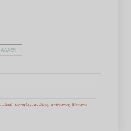
ΑΛΆΘΙ
μωδικό
,
αντιφλεγμονώδες
,
απήγανος
,
βότανο
,