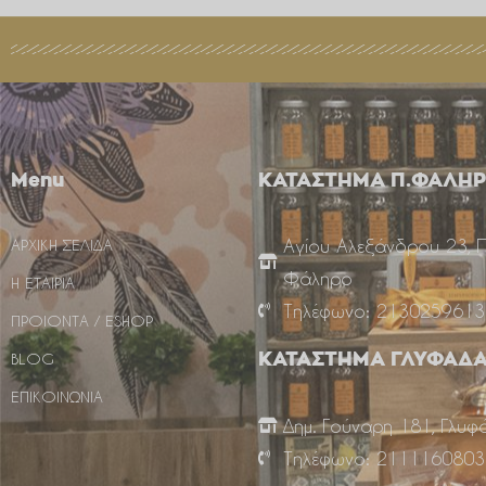
Menu
ΚΑΤΑΣΤΗΜΑ Π.ΦΑΛΗ
Αγίου Αλεξάνδρου 23, 
ΑΡΧΙΚΗ ΣΕΛΙΔΑ
Φάληρο
Η ΕΤΑΙΡΙΑ
Τηλέφωνο: 2130259613
ΠΡΟΙΟΝΤΑ / ESHOP
BLOG
ΚΑΤΑΣΤΗΜΑ ΓΛΥΦΑΔ
ΕΠΙΚΟΙΝΩΝΙΑ
Δημ. Γούναρη 181, Γλυφ
Τηλέφωνο: 2111160803