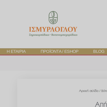
Η ΕΤΑΙΡΊΑ
ΠΡΟΪΌΝΤΑ / ESHOP
BLOG
Αρχική σελίδα
/
Βότ
Απή