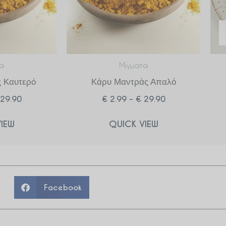
α
Μίγματα
 Καυτερό
Κάρυ Μαντράς Απαλό
29.90
€
2.99
–
€
29.90
IEW
QUICK VIEW
Facebook