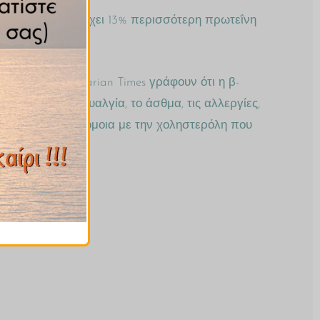
εϊνών, που παρέχει 13% περισσότερη πρωτεΐνη
γεία. Οι Vegetarian Times γράφουν ότι η β-
ν, από την ινομυαλγία, το άσθμα, τις αλλεργίες,
φυτική ουσία παρόμοια με την χοληστερόλη που
 παρασκευές.