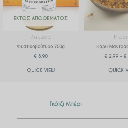
ΕΚΤΌΣ ΑΠΟΘΈΜΑΤΟΣ
Αλείμματα
Μίγματ
Φυστικοβούτυρο 700g
Κάρυ Μαντράς
€
8.90
€
2.99
–
€
QUICK VIEW
QUICK V
Γκότζι Μπέρι