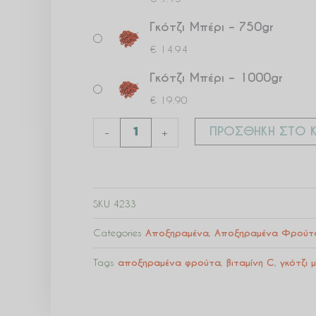
Γκότζι Μπέρι – 750gr
€
14.94
Γκότζι Μπέρι – 1000gr
€
19.90
ΠΡΟΣΘΉΚΗ ΣΤΟ Κ
-
+
SKU
4233
Categories
Αποξηραμένα
,
Αποξηραμένα Φρούτ
Tags
αποξηραμένα φρούτα
,
βιταμίνη C
,
γκότζι 