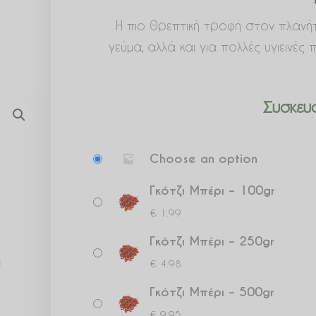
Η πιο θρεπτική τροφή στον πλανή
γεύμα, αλλά και για πολλές υγιεινέ
Συσκευα
Γκότζι
Choose an option
Μπέρι
ποσότητα
Γκότζι Μπέρι – 100gr
€
1.99
Γκότζι Μπέρι – 250gr
€
4.98
Γκότζι Μπέρι – 500gr
€
9.95