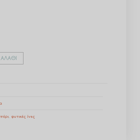
ΑΛΆΘΙ
α
μπέρι
,
φυτικές ίνες