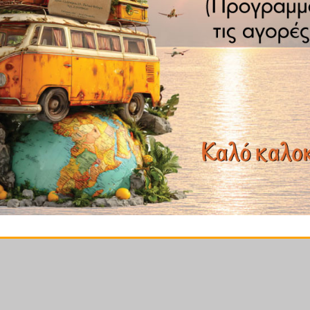
ων 8 σημαντικών. Αυτό τα κάνει σχεδόν πλήρη πηγή πρωτ
 καρδιαγγειακές παθήσεις, και ενισχύουν την σεξουαλική υ
 χρησιμοποιηθεί για την θεραπεία σχεδόν όλων των ασθενειώ
σης, την ρευματοειδή αρθρίτιδα, και τον λύκο. Είναι μια 
ς στο αίμα.
α προσθέσετε σε σαλάτες και πολλές αλμυρές και γλυκές