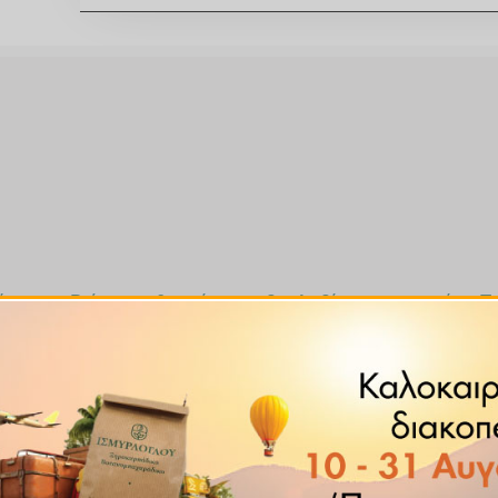
έγματος Β όπως η θειαμίνη, η ριβοφλαβίνη και η νιασίνη. 
ισσότερη β-καροτίνη απ’ ότι το καρότο. Ένα τέταρτο του φλ
30% της αντίστοιχης της βιταμίνης C
 Ένα τέταρτο του φλιτζανιού έχει 220 θερμίδες. Για μια τόσο 