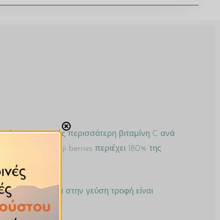
Περιέχει 500 φορές περισσότερη βιταμίνη C ανά
ιτζανιού από goji berries περιέχει 180% της
θρεπτική και γλυκιά στην γεύση τροφή είναι