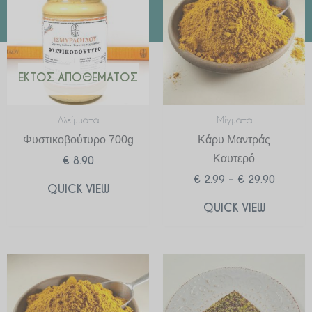
through
€ 29.90
ΕΚΤΌΣ ΑΠΟΘΈΜΑΤΟΣ
Αλείμματα
Μίγματα
Φυστικοβούτυρο 700g
Κάρυ Μαντράς
Καυτερό
€
8.90
€
2.99
–
€
29.90
QUICK VIEW
QUICK VIEW
Price
range:
€ 2.99
through
€ 29.90