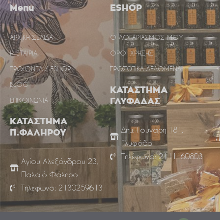
Menu
ESHOP
ΑΡΧΙΚΗ ΣΕΛΙΔΑ
Ο ΛΟΓΑΡΙΑΣΜΟΣ ΜΟΥ
Η ΕΤΑΙΡΙΑ
ΟΡΟΙ ΧΡΗΣΗΣ
ΠΡΟΙΟΝΤΑ / ESHOP
ΠΡΟΣΩΠΙΚΑ ΔΕΔΟΜΕΝΑ
BLOG
ΚΑΤΑΣΤΗΜΑ
ΕΠΙΚΟΙΝΩΝΙΑ
ΓΛΥΦΑΔΑΣ
ΚΑΤΑΣΤΗΜΑ
Δημ. Γούναρη 181,
Π.ΦΑΛΗΡΟΥ
Γλυφάδα
Τηλέφωνο: 2111160803
Αγίου Αλεξάνδρου 23,
Παλαιό Φάληρο
Τηλέφωνο: 2130259613