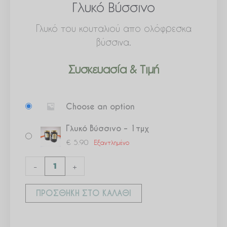
Γλυκό Βύσσινο
Γλυκό του κουταλιού απο ολόφρεσκα
βύσσινα.
Συσκευασία & Τιμή
Γλυκό
Choose an option
Βύσσινο
ποσότητα
Γλυκό Βύσσινο – 1τμχ
€
5.90
Εξαντλημένο
-
+
ΠΡΟΣΘΉΚΗ ΣΤΟ ΚΑΛΆΘΙ