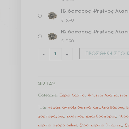
Ηλιόσπορος Ψημένος Αλατι
€
5.90
Ηλιόσπορος Ψημένος Αλατι
€
7.90
ΠΡΟΣΘΉΚΗ ΣΤΟ Κ
-
+
SKU
1274
Categories
Ξηροί Καρποί
,
Ψημένοι Αλατισμένοι
Tags
vegan
,
αντιοξειδωτικά
,
απώλεια βάρους
,
β
χορτοφάγους
,
ελληνικός
,
ηλιανθόσπορος
,
ηλιό
καρποί αγορά online
,
ξηροί καρποί βιταμίνες
,
ξη