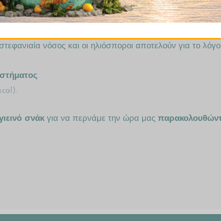
ρυνσή της από τον οργανισμό.
ις. Η κατανάλωση ακόρεστων λιπαρών και ο περιορισμός τ
τεφανιαία νόσος και οι ηλιόσποροι αποτελούν για το λόγο 
υστήματος
.
cal).
γιεινό σνάκ
για να περνάμε την ώρα μας
παρακολουθώντ