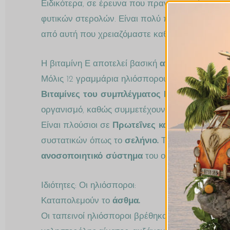
Ειδικότερα, σε έρευνα που πραγματοποίησαν επ
φυτικών στερολών. Είναι πολύ πλούσιοι σε
φυλλ
από αυτή που χρειαζόμαστε καθημερινά. Αποτελ
Η βιταμίνη Ε αποτελεί βασική
αντιοξειδωτική β
Μόλις 12 γραμμάρια ηλιόσπορου καλύπτουν σχε
Βιταμίνες του συμπλέγματος Β
, όπως βιταμίνη
οργανισμό, καθώς συμμετέχουν στη λειτουργία 
Είναι πλούσιοι σε
Πρωτεΐνες και Φυτικές ίνες
,
συστατικών όπως το
σελήνιο.
Το σελήνιο δεν βρ
ανοσοποιητικό σύστημα
του οργανισμού.
Ιδιότητες: Οι ηλιόσποροι:
Καταπολεμούν το
άσθμα.
Οι ταπεινοί ηλιόσποροι βρέθηκαν να είναι ο κ