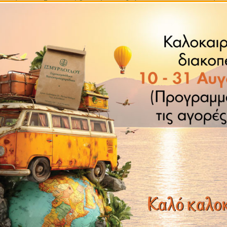
ιστήμονες διαπιστώθηκε ότι οι
ηλιόσποροι
και τα φιστίκι
ικό οξύ,
χαρακτηριστικό δε είναι ότι τα 100 γραμμάρια μα
ούν μια από τις πλουσιότερες πηγές
βιταμίνης Ε
στη φύσ
ιταμίνη
προστατεύοντας τα κύτταρά του δέρματος, της καρδ
δόν το 30% των ημερησίων αναγκών μας σε βιταμίνη Ε. Α
 Β1, παντοθενικού οξέος και φυλλικού οξέος. Οι βιταμίνες α
του νευρομυικού μας συστήματος, του εγκεφάλου και συμβά
 αλλά και σε μαγνήσιο, σίδηρο, φώσφορο. Αποτελούν τέλος
ίσκεται εύκολα στις τροφές και αποτελεί συστατικό που ι
αλύτερος σύμμαχός μας για τη μείωση των επιπέδων της
κακ