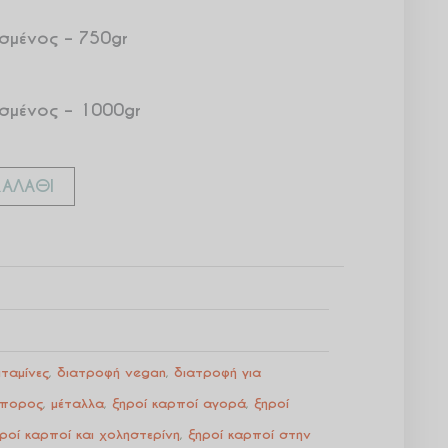
σμένος – 750gr
σμένος – 1000gr
ΑΛΆΘΙ
ιταμίνες
,
διατροφή vegan
,
διατροφή για
σπορος
,
μέταλλα
,
ξηροί καρποί αγορά
,
ξηροί
ροί καρποί και χοληστερίνη
,
ξηροί καρποί στην