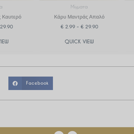
α
Μίγματα
 Καυτερό
Κάρυ Μαντράς Απαλό
29.90
€
2.99
–
€
29.90
IEW
QUICK VIEW
Facebook
F
I