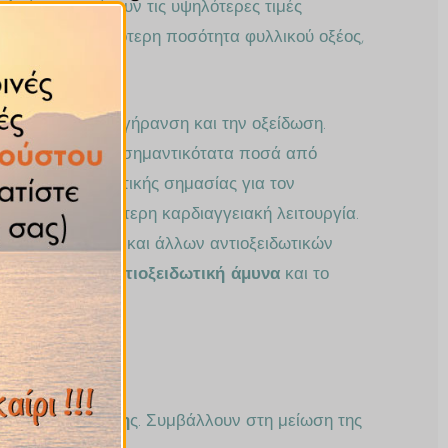
α Αιγίνης περιέχουν τις υψηλότερες τιμές
ς δίνουν περισσότερη ποσότητα φυλλικού οξέος,
η.
ιάς κ.α. από τη γήρανση και την οξείδωση.
κόμη, περιέχουν σημαντικότατα ποσά από
υτές είναι εξαιρετικής σημασίας για τον
λουν στην καλύτερη καρδιαγγειακή λειτουργία.
 σημαντική πηγή και άλλων αντιοξειδωτικών
σχυροποιεί την
αντιοξειδωτική άμυνα
και το
ής χοληστερόλη
ς. Συμβάλλουν στη μείωση της