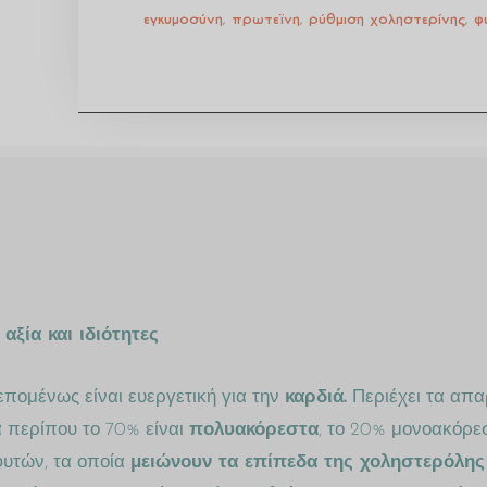
εγκυμοσύνη
,
πρωτεϊνη
,
ρύθμιση χοληστερίνης
,
φ
αξία και
ιδιότητες
επομένως είναι ευεργετική για την
καρδιά.
Περιέχει τα απα
ά περίπου το 70% είναι
πολυακόρεστα
, το 20% μονοακόρεσ
φυτών, τα οποία
μειώνουν τα επίπεδα της χοληστερόλης