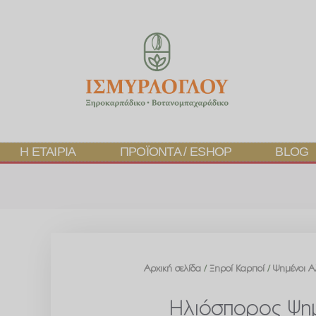
Η ΕΤΑΙΡΊΑ
ΠΡΟΪΌΝΤΑ / ESHOP
BLOG
Αρχική σελίδα
/
Ξηροί Καρποί
/
Ψημένοι Α
Ηλιόσπορος Ψημ