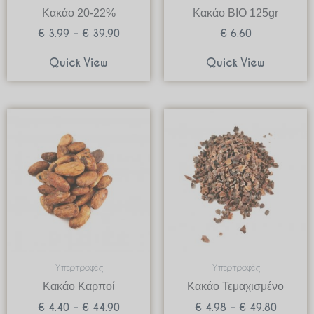
Κακάο 20-22%
Κακάο BIO 125gr
€
3.99
–
€
39.90
€
6.60
Quick View
Quick View
Price
Price
range:
range:
€ 4.40
€ 4.98
through
through
€ 44.90
€ 49.80
Υπερτροφές
Υπερτροφές
Κακάο Καρποί
Κακάο Τεμαχισμένο
€
4.40
–
€
44.90
€
4.98
–
€
49.80