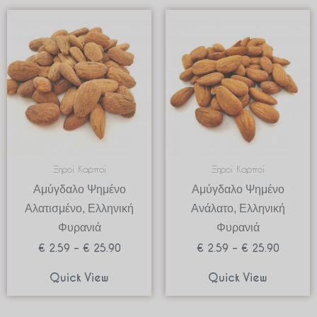
Price
Price
range:
range:
€ 2.59
€ 2.59
through
through
€ 25.90
€ 25.90
Ξηροί Καρποί
Ξηροί Καρποί
Αμύγδαλο Ψημένο
Αμύγδαλο Ψημένο
Αλατισμένο, Ελληνική
Ανάλατο, Ελληνική
Φυρανιά
Φυρανιά
€
2.59
–
€
25.90
€
2.59
–
€
25.90
Quick View
Quick View