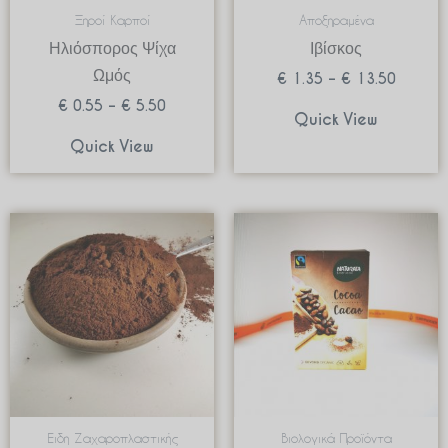
Ξηροί Καρποί
Αποξηραμένα
Ηλιόσπορος Ψίχα
Ιβίσκος
Ωμός
€
1.35
–
€
13.50
€
0.55
–
€
5.50
Quick View
Quick View
Price
range:
€ 3.99
through
€ 39.90
Ειδη Ζαχαροπλαστικής
Βιολογικά Προϊόντα