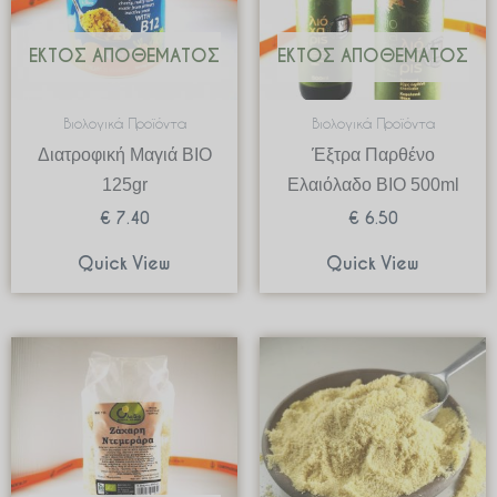
ΕΚΤΌΣ ΑΠΟΘΈΜΑΤΟΣ
ΕΚΤΌΣ ΑΠΟΘΈΜΑΤΟΣ
Βιολογικά Προϊόντα
Βιολογικά Προϊόντα
Διατροφική Μαγιά ΒΙΟ
Έξτρα Παρθένο
125gr
Ελαιόλαδο ΒΙΟ 500ml
€
7.40
€
6.50
Quick View
Quick View
Price
range:
€ 1.13
through
€ 22.5