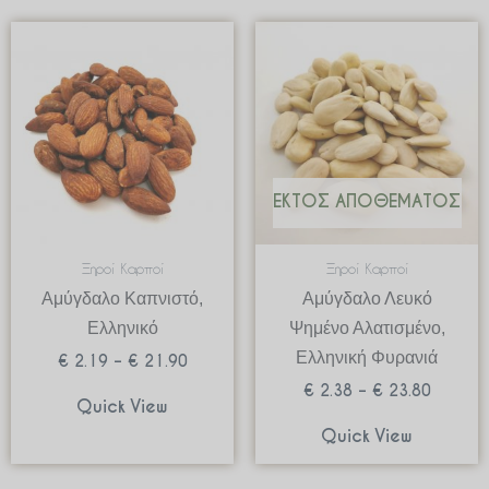
Price
Price
range:
range:
€ 2.19
€ 2.38
through
through
€ 21.90
€ 23.80
ΕΚΤΌΣ ΑΠΟΘΈΜΑΤΟΣ
Ξηροί Καρποί
Ξηροί Καρποί
Αμύγδαλο Καπνιστό,
Αμύγδαλο Λευκό
Ελληνικό
Ψημένο Αλατισμένο,
Ελληνική Φυρανιά
€
2.19
–
€
21.90
€
2.38
–
€
23.80
Quick View
Quick View