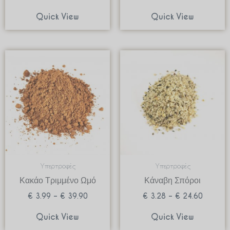
Quick View
Quick View
Price
Price
range:
range:
€ 3.99
€ 3.28
through
through
€ 39.90
€ 24.60
Υπερτροφές
Υπερτροφές
Κακάο Τριμμένο Ωμό
Κάναβη Σπόροι
€
3.99
–
€
39.90
€
3.28
–
€
24.60
Quick View
Quick View