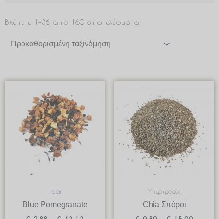
Βλέπετε 1–36 από 160 αποτελέσματα
Price
Price
range:
range:
€ 2.88
€ 0.80
through
through
€ 43.13
€ 15.9
Τσάι
Υπερτροφές
Blue Pomegranate
Chia Σπόροι