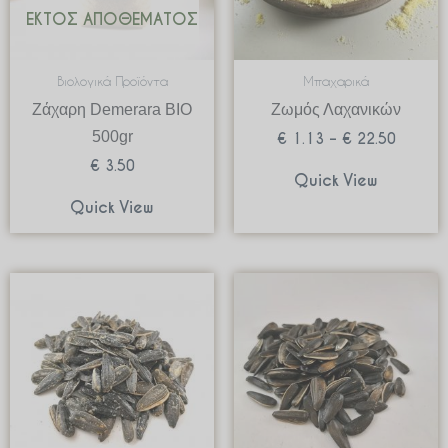
ΕΚΤΌΣ ΑΠΟΘΈΜΑΤΟΣ
Βιολογικά Προϊόντα
Μπαχαρικά
Ζάχαρη Demerara BIO
Ζωμός Λαχανικών
500gr
€
1.13
–
€
22.50
€
3.50
Quick View
Quick View
Price
Price
range:
range:
€ 0.79
€ 0.79
through
through
€ 7.90
€ 7.90