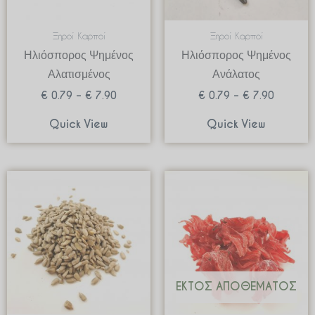
Ξηροί Καρποί
Ξηροί Καρποί
Ηλιόσπορος Ψημένος
Ηλιόσπορος Ψημένος
Αλατισμένος
Ανάλατος
€
0.79
–
€
7.90
€
0.79
–
€
7.90
Quick View
Quick View
Price
Price
range:
range:
€ 0.55
€ 1.35
through
through
€ 5.50
€ 13.5
ΕΚΤΌΣ ΑΠΟΘΈΜΑΤΟΣ