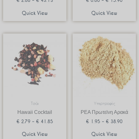
€
2.88
–
€
43.13
€
0.80
–
€
15.90
Quick View
Quick View
Price
Price
range:
range:
€ 2.79
€ 1.95
through
through
€ 41.85
€ 38.90
Τσάι
Υπερτροφές
Hawaii Cocktail
PEA Πρωτεϊνη Αρακά
€
2.79
–
€
41.85
€
1.95
–
€
38.90
Quick View
Quick View