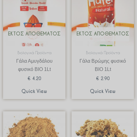
ΕΚΤΌΣ ΑΠΟΘΈΜΑΤΟΣ
ΕΚΤΌΣ ΑΠΟΘΈΜΑΤΟΣ
Βιολογικά Προϊόντα
Βιολογικά Προϊόντα
Γάλα Αμυγδάλου
Γάλα Βρώμης φυσικό
φυσικό BIO 1Lt
ΒΙΟ 1Lt
€
4.20
€
2.90
Quick View
Quick View
Price
Price
range:
range:
€ 2.27
€ 1.59
through
through
€ 37.80
€ 15.9