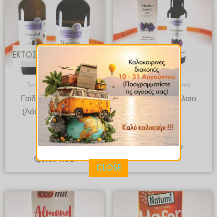
ΕΚΤΌΣ ΑΠΟΘΈΜΑΤΟΣ
Βιολογικά Προϊόντα
Βιολογικά Προϊόντα
Γαϊδουραγκαθέλαιο
Γαϊδουραγκαθέλαιο
(Λάδι Κνήκου) BIO
BIO 100ml
500ml
€
13.90
€
13.90
Quick View
Quick View
CLOSE