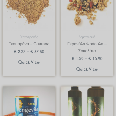
Υπερτροφές
Δημητριακά
Γκουαράνα – Guarana
Γκρανόλα Φράουλα –
Σοκολάτα
€
2.27
–
€
37.80
€
1.59
–
€
15.90
Quick View
Quick View