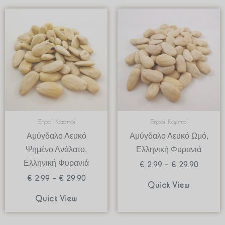
Price
Price
range:
range:
€ 2.99
€ 2.99
through
through
€ 29.90
€ 29.90
Ξηροί Καρποί
Ξηροί Καρποί
Αμύγδαλο Λευκό
Αμύγδαλο Λευκό Ωμό,
Ψημένο Ανάλατο,
Ελληνική Φυρανιά
Ελληνική Φυρανιά
€
2.99
–
€
29.90
€
2.99
–
€
29.90
Quick View
Quick View