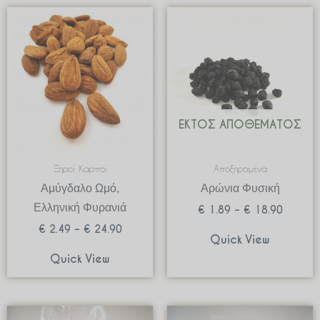
Price
Price
range:
range:
€ 2.49
€ 1.89
through
through
€ 24.90
€ 18.9
ΕΚΤΌΣ ΑΠΟΘΈΜΑΤΟΣ
Ξηροί Καρποί
Αποξηραμένα
Αμύγδαλο Ωμό,
Αρώνια Φυσική
Ελληνική Φυρανιά
€
1.89
–
€
18.90
€
2.49
–
€
24.90
Quick View
Quick View