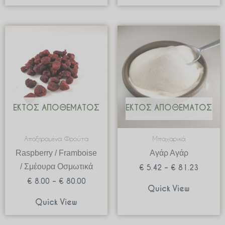
Price
Price
range:
range:
€ 8.00
€ 5.42
through
through
€ 80.00
€ 81.2
ΕΚΤΌΣ ΑΠΟΘΈΜΑΤΟΣ
ΕΚΤΌΣ ΑΠΟΘΈΜΑΤΟΣ
Αποξηραμένα Φρούτα
Μπαχαρικά
Raspberry / Framboise
Αγάρ Αγάρ
/ Σμέουρα Οσμωτικά
€
5.42
–
€
81.23
€
8.00
–
€
80.00
Quick View
Quick View